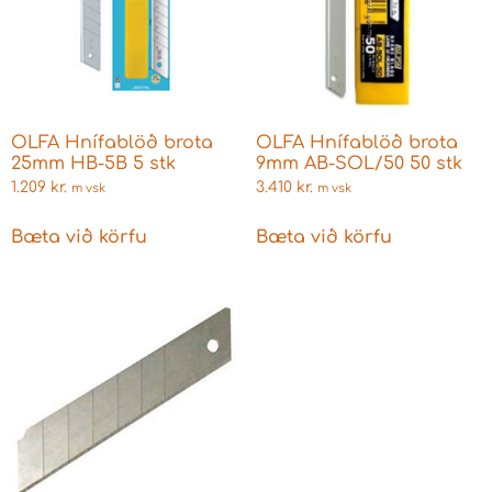
OLFA Hnífablöð brota
OLFA Hnífablöð brota
25mm HB-5B 5 stk
9mm AB-SOL/50 50 stk
1.209
kr.
3.410
kr.
m vsk
m vsk
Bæta við körfu
Bæta við körfu