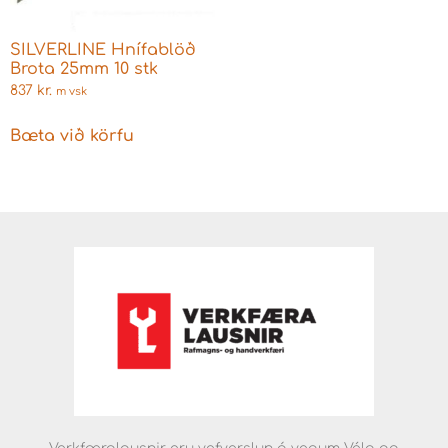
SILVERLINE Hnífablöð
Brota 25mm 10 stk
837
kr.
m vsk
Bæta við körfu