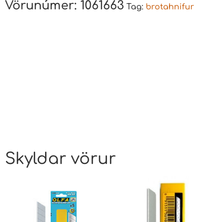
Vörunúmer:
1061663
Tag:
brotahnifur
Skyldar vörur