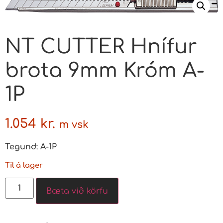
NT CUTTER Hnífur
brota 9mm Króm A-
1P
1.054
kr.
m vsk
Tegund: A-1P
Til á lager
Bæta við körfu