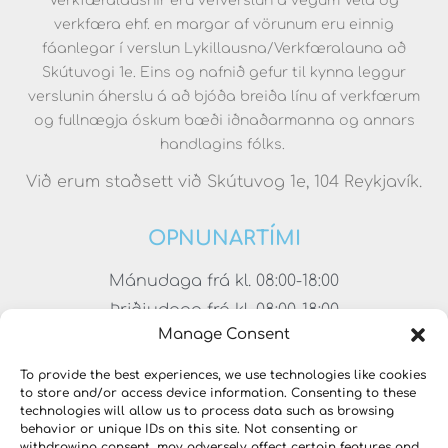
Verkfæralausnir eru vefverslun á vegum Véla og
verkfæra ehf. en margar af vörunum eru einnig
fáanlegar í verslun Lykillausna/Verkfæralauna að
Skútuvogi 1e. Eins og nafnið gefur til kynna leggur
verslunin áherslu á að bjóða breiða línu af verkfærum
og fullnægja óskum bæði iðnaðarmanna og annars
handlagins fólks.
Við erum staðsett við Skútuvog 1e, 104 Reykjavík.
OPNUNARTÍMI
Mánudaga frá kl. 08:00-18:00
Þriðjudaga frá kl. 08:00-18:00
Manage Consent
Miðvikudaga frá kl. 08:00-18:00
Fimmtudaga frá kl. 08:00-18:00
To provide the best experiences, we use technologies like cookies
to store and/or access device information. Consenting to these
Föstudaga frá kl. 08:00-17:00
technologies will allow us to process data such as browsing
Laugardaga frá kl. 11:00-15:00
behavior or unique IDs on this site. Not consenting or
withdrawing consent, may adversely affect certain features and