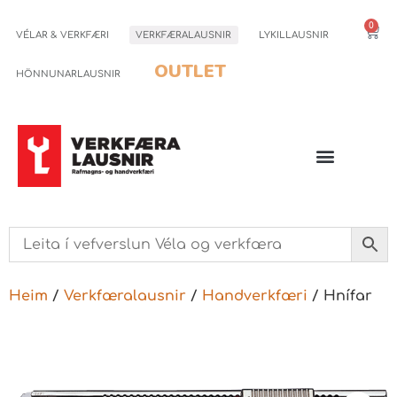
0
VÉLAR & VERKFÆRI
VERKFÆRALAUSNIR
LYKILLAUSNIR
OUTLET
HÖNNUNARLAUSNIR
Heim
/
Verkfæralausnir
/
Handverkfæri
/ Hnífar