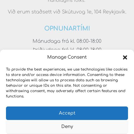
handlagins fólks.
Við erum staðsett við Skútuvog 1e, 104 Reykjavík.
OPNUNARTÍMI
Mánudaga frá kl. 08:00-18:00
Þriðjudaga frá kl. 08:00-18:00
Manage Consent
Miðvikudaga frá kl. 08:00-18:00
Fimmtudaga frá kl. 08:00-18:00
To provide the best experiences, we use technologies like cookies
to store and/or access device information. Consenting to these
Föstudaga frá kl. 08:00-17:00
technologies will allow us to process data such as browsing
Laugardaga frá kl. 11:00-15:00
behavior or unique IDs on this site. Not consenting or
withdrawing consent, may adversely affect certain features and
functions.
Accept
Deny