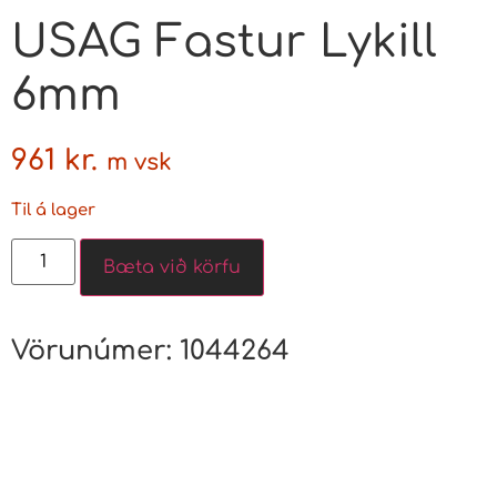
USAG Fastur Lykill
6mm
961
kr.
m vsk
Til á lager
Bæta við körfu
Vörunúmer:
1044264