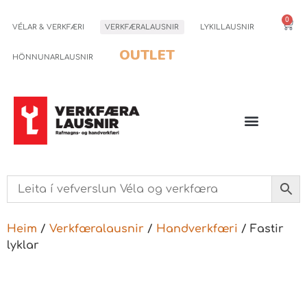
0
VÉLAR & VERKFÆRI
VERKFÆRALAUSNIR
LYKILLAUSNIR
OUTLET
HÖNNUNARLAUSNIR
Heim
/
Verkfæralausnir
/
Handverkfæri
/ Fastir
lyklar