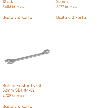
12 stk
20mm
3.658
kr.
2.077
kr.
m vsk
m vsk
Bæta við körfu
Bæta við körfu
Bahco Fastur Lykill
32mm SB111M-32
3.720
kr.
m vsk
Bæta við körfu