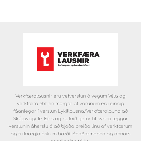
Verkfæralausnir eru vefverslun á vegum Véla og
verkfæra ehf. en margar af vörunum eru einnig
fáanlegar í verslun Lykillausna/Verkfæralauna að
Skútuvogi 1e. Eins og nafnið gefur til kynna leggur
verslunin áherslu á að bjóða breiða línu af verkfærum
og fullnægja óskum bæði iðnaðarmanna og annars