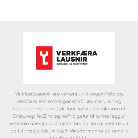
Verkfæralausnir eru vefverslun á vegum Véla og
verkfæra ehf. en margar af vörunum eru einnig
fáanlegar í verslun Lykillausna/Verkfæralauna að
Skútuvogi 1e. Eins og nafnið gefur til kynna leggur
verslunin áherslu á að bjóða breiða línu af verkfærum
og fullnægja óskum bæði iðnaðarmanna og annars