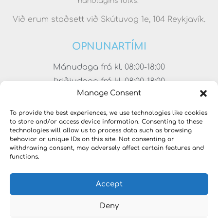
handlagins fólks.
Við erum staðsett við Skútuvog 1e, 104 Reykjavík.
OPNUNARTÍMI
Mánudaga frá kl. 08:00-18:00
Þriðjudaga frá kl. 08:00-18:00
Manage Consent
Miðvikudaga frá kl. 08:00-18:00
Fimmtudaga frá kl. 08:00-18:00
To provide the best experiences, we use technologies like cookies
to store and/or access device information. Consenting to these
Föstudaga frá kl. 08:00-17:00
technologies will allow us to process data such as browsing
Laugardaga frá kl. 11:00-15:00
behavior or unique IDs on this site. Not consenting or
withdrawing consent, may adversely affect certain features and
functions.
Accept
Deny