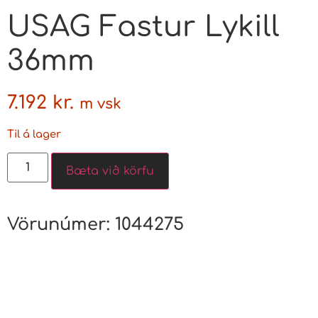
USAG Fastur Lykill
36mm
7.192
kr.
m vsk
Til á lager
Bæta við körfu
Vörunúmer:
1044275