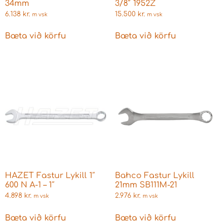
34mm
3/8″ 1952Z
6.138
kr.
15.500
kr.
m vsk
m vsk
Bæta við körfu
Bæta við körfu
HAZET Fastur Lykill 1″
Bahco Fastur Lykill
600 N A-1 – 1″
21mm SB111M-21
4.898
kr.
2.976
kr.
m vsk
m vsk
Bæta við körfu
Bæta við körfu