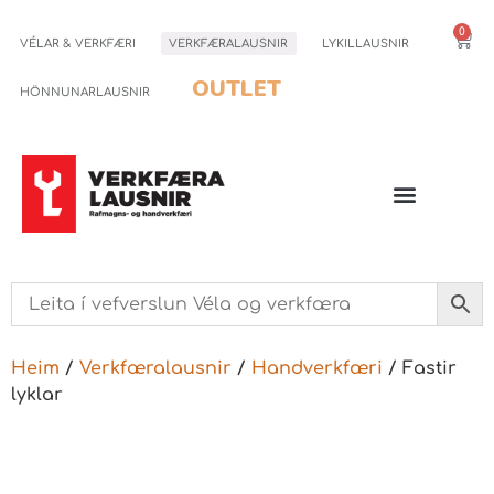
0
VÉLAR & VERKFÆRI
VERKFÆRALAUSNIR
LYKILLAUSNIR
OUTLET
HÖNNUNARLAUSNIR
Heim
/
Verkfæralausnir
/
Handverkfæri
/ Fastir
lyklar