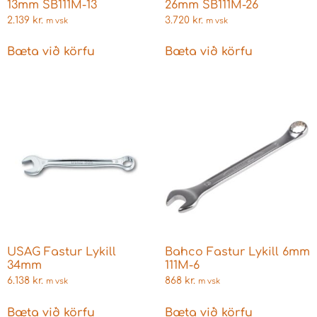
13mm SB111M-13
26mm SB111M-26
2.139
kr.
3.720
kr.
m vsk
m vsk
Bæta við körfu
Bæta við körfu
USAG Fastur Lykill
Bahco Fastur Lykill 6mm
34mm
111M-6
6.138
kr.
868
kr.
m vsk
m vsk
Bæta við körfu
Bæta við körfu