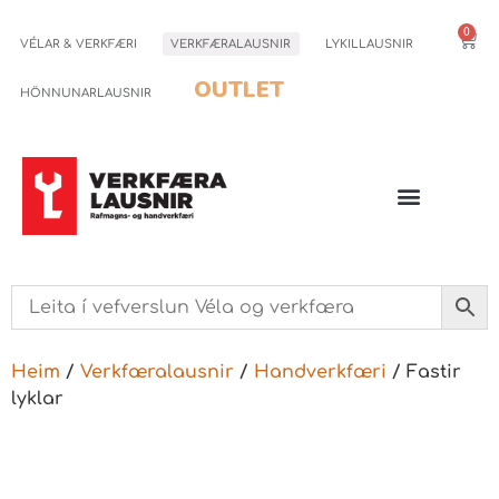
0
VÉLAR & VERKFÆRI
VERKFÆRALAUSNIR
LYKILLAUSNIR
OUTLET
HÖNNUNARLAUSNIR
Heim
/
Verkfæralausnir
/
Handverkfæri
/ Fastir
lyklar