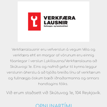
Verkfæralausnir eru vefverslun á vegum Véla og
verkfæra ehf. en margar af vörunum eru einnig
fáanlegar í verslun Lykillausna/Verkfæralauna að
Skútuvogi 1e. Eins og nafnið gefur til kynna leggur
verslunin áherslu á að bjóða breiða línu af verkfærum
og fullnægja óskum bæði iðnaðarmanna og annars
handlagins fólks.
Við erum staðsett við Skútuvog 1e, 104 Reykjavík.
OPNUNARTÍMI