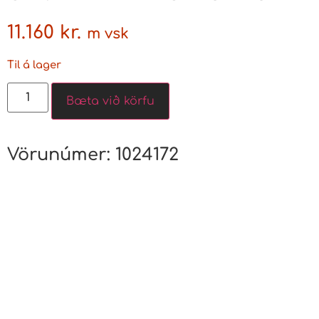
11.160
kr.
m vsk
Til á lager
Bæta við körfu
Vörunúmer:
1024172