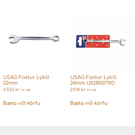
USAG Fastur Lykill
USAG Fastur Lykill
32mm
24mm U02850719D
4.526
kr.
2.914
kr.
m vsk
m vsk
Bæta við körfu
Bæta við körfu