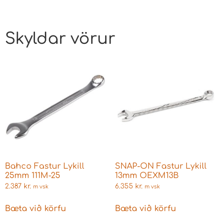
Skyldar vörur
Bahco Fastur Lykill
SNAP-ON Fastur Lykill
25mm 111M-25
13mm OEXM13B
2.387
kr.
6.355
kr.
m vsk
m vsk
Bæta við körfu
Bæta við körfu