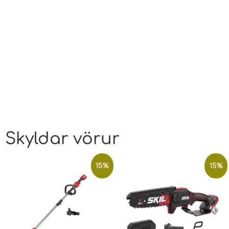
Skyldar vörur
15%
15%