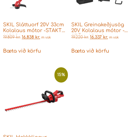
SKIL Sláttuorf 20V 33cm
SKIL Greinakeðjusög
Kolalaus mótor -STAKT-
20V Kolalaus mótor -
0250CA
STÖK- 0512 CA
19.809
kr.
16.838
kr.
19.220
kr.
16.337
kr.
m vsk
m vsk
Bæta við körfu
Bæta við körfu
15%