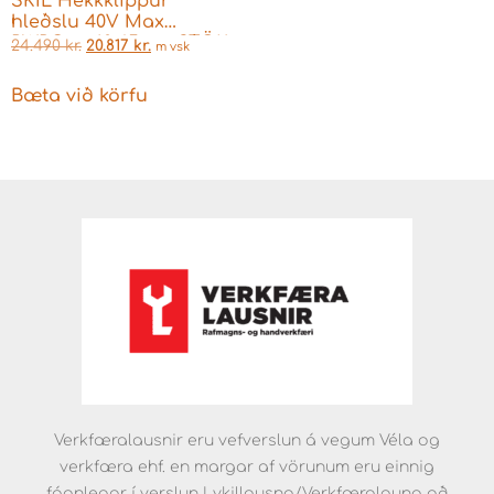
SKIL Hekkklippur
hleðslu 40V Max
PWRCore40 65 cm STÖK
24.490
kr.
20.817
kr.
m vsk
Bæta við körfu
Verkfæralausnir eru vefverslun á vegum Véla og
verkfæra ehf. en margar af vörunum eru einnig
fáanlegar í verslun Lykillausna/Verkfæralauna að