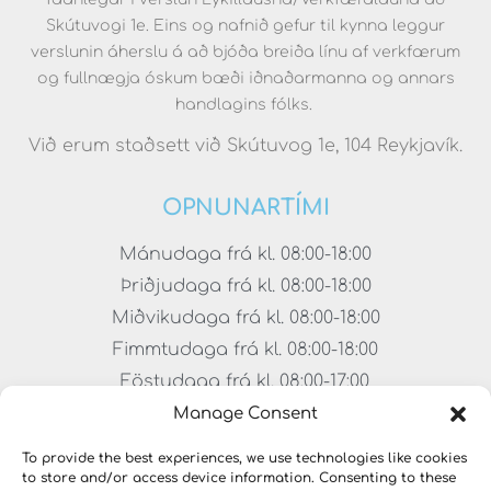
Skútuvogi 1e. Eins og nafnið gefur til kynna leggur
verslunin áherslu á að bjóða breiða línu af verkfærum
og fullnægja óskum bæði iðnaðarmanna og annars
handlagins fólks.
Við erum staðsett við Skútuvog 1e, 104 Reykjavík.
OPNUNARTÍMI
Mánudaga frá kl. 08:00-18:00
Þriðjudaga frá kl. 08:00-18:00
Miðvikudaga frá kl. 08:00-18:00
Fimmtudaga frá kl. 08:00-18:00
Föstudaga frá kl. 08:00-17:00
Laugardaga frá kl. 11:00-15:00
Manage Consent
To provide the best experiences, we use technologies like cookies
to store and/or access device information. Consenting to these