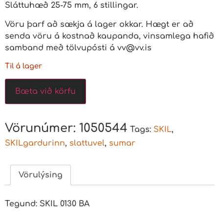
Sláttuhæð 25-75 mm, 6 stillingar.
Vöru þarf að sækja á lager okkar. Hægt er að
senda vöru á kostnað kaupanda, vinsamlega hafið
samband með tölvupósti á
vv@vv.is
Til á lager
Bæta við körfu
Vörunúmer:
1050544
Tags:
SKIL
,
SKILgardurinn
,
slattuvel
,
sumar
Vörulýsing
Tegund: SKIL 0130 BA