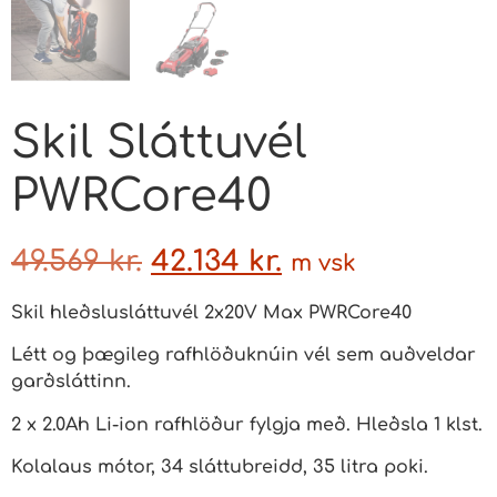
Skil Sláttuvél
PWRCore40
49.569
kr.
42.134
kr.
m vsk
Skil hleðslusláttuvél 2x20V Max PWRCore40
Létt og þægileg rafhlöðuknúin vél sem auðveldar
garðsláttinn.
2 x 2.0Ah Li-ion rafhlöður fylgja með. Hleðsla 1 klst.
Kolalaus mótor, 34 sláttubreidd, 35 litra poki.