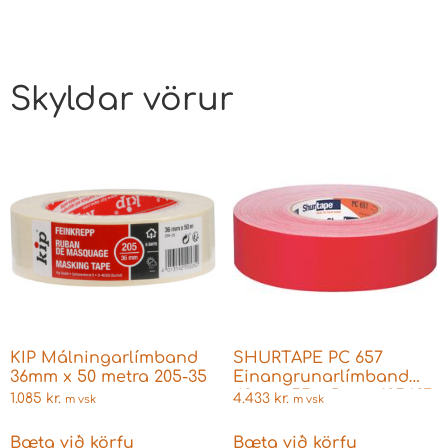
Skyldar vörur
KIP Málningarlímband
SHURTAPE PC 657
36mm x 50 metra 205-35
Einangrunarlímband
48mmx55m Rautt 105487
1.085
kr.
4.433
kr.
m vsk
m vsk
Bæta við körfu
Bæta við körfu