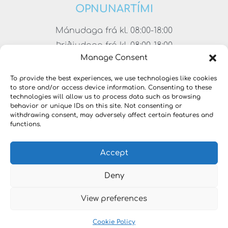
OPNUNARTÍMI
Mánudaga frá kl. 08:00-18:00
Þriðjudaga frá kl. 08:00-18:00
Manage Consent
Miðvikudaga frá kl. 08:00-18:00
Fimmtudaga frá kl. 08:00-18:00
To provide the best experiences, we use technologies like cookies
to store and/or access device information. Consenting to these
Föstudaga frá kl. 08:00-17:00
technologies will allow us to process data such as browsing
Laugardaga frá kl. 11:00-15:00
behavior or unique IDs on this site. Not consenting or
withdrawing consent, may adversely affect certain features and
functions.
Accept
Deny
View preferences
Copyright © 2023 VERKFÆRALAUSNIR. Öll réttindi
áskilin.
Cookie Policy