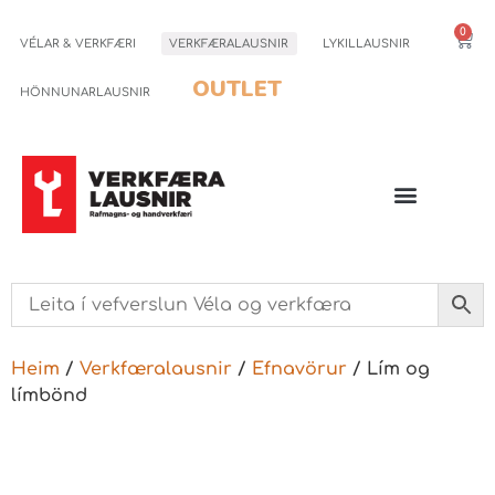
0
VÉLAR & VERKFÆRI
VERKFÆRALAUSNIR
LYKILLAUSNIR
OUTLET
HÖNNUNARLAUSNIR
Heim
/
Verkfæralausnir
/
Efnavörur
/ Lím og
límbönd