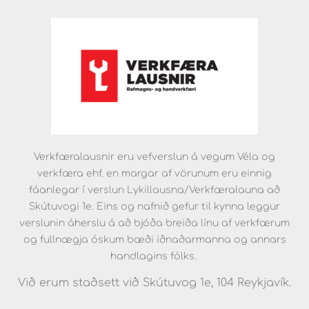
Verkfæralausnir eru vefverslun á vegum Véla og
verkfæra ehf. en margar af vörunum eru einnig
fáanlegar í verslun Lykillausna/Verkfæralauna að
Skútuvogi 1e. Eins og nafnið gefur til kynna leggur
verslunin áherslu á að bjóða breiða línu af verkfærum
og fullnægja óskum bæði iðnaðarmanna og annars
handlagins fólks.
Við erum staðsett við Skútuvog 1e, 104 Reykjavík.