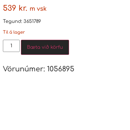
539
kr.
m vsk
Tegund: 3651789
Til á lager
Bæta við körfu
Vörunúmer:
1056895