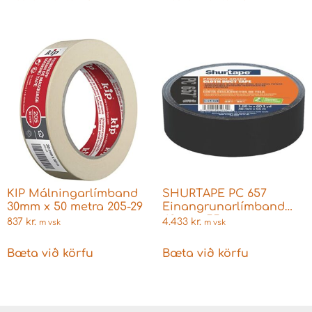
KIP Málningarlímband
SHURTAPE PC 657
30mm x 50 metra 205-29
Einangrunarlímband
48mmx 55m
837
kr.
4.433
kr.
m vsk
m vsk
Bæta við körfu
Bæta við körfu