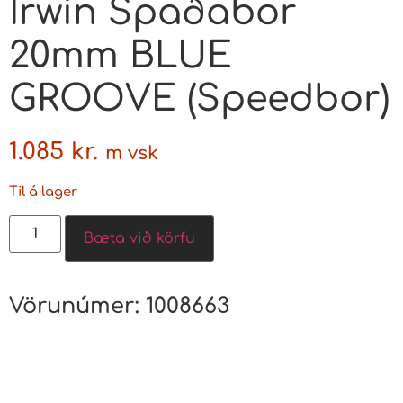
Irwin Spaðabor
20mm BLUE
GROOVE (Speedbor)
1.085
kr.
m vsk
Til á lager
Bæta við körfu
Vörunúmer:
1008663