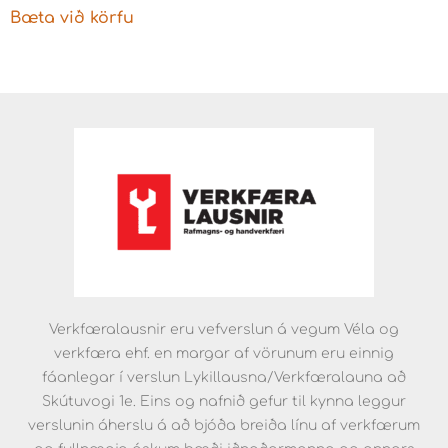
Bæta við körfu
Verkfæralausnir eru vefverslun á vegum Véla og
verkfæra ehf. en margar af vörunum eru einnig
fáanlegar í verslun Lykillausna/Verkfæralauna að
Skútuvogi 1e. Eins og nafnið gefur til kynna leggur
verslunin áherslu á að bjóða breiða línu af verkfærum