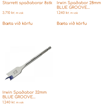
Starrett spaðaborar 8stk
Irwin Spaðabor 28mm
BLUE GROOVE
(Speedbor)
3.710
kr.
1.240
kr.
m vsk
m vsk
Bæta við körfu
Bæta við körfu
Irwin Spaðabor 32mm
BLUE GROOVE
(Speedbor)
1.240
kr.
m vsk