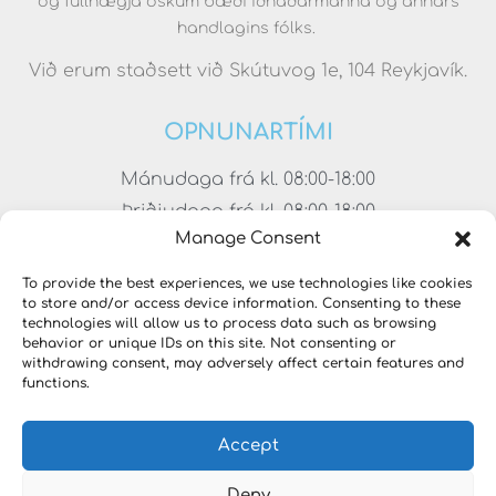
og fullnægja óskum bæði iðnaðarmanna og annars
handlagins fólks.
Við erum staðsett við Skútuvog 1e, 104 Reykjavík.
OPNUNARTÍMI
Mánudaga frá kl. 08:00-18:00
Þriðjudaga frá kl. 08:00-18:00
Manage Consent
Miðvikudaga frá kl. 08:00-18:00
Fimmtudaga frá kl. 08:00-18:00
To provide the best experiences, we use technologies like cookies
to store and/or access device information. Consenting to these
Föstudaga frá kl. 08:00-17:00
technologies will allow us to process data such as browsing
Laugardaga frá kl. 11:00-15:00
behavior or unique IDs on this site. Not consenting or
withdrawing consent, may adversely affect certain features and
functions.
Accept
Deny