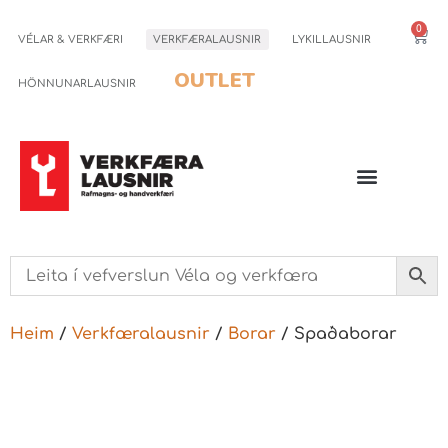
0
VÉLAR & VERKFÆRI
VERKFÆRALAUSNIR
LYKILLAUSNIR
OUTLET
HÖNNUNARLAUSNIR
Heim
/
Verkfæralausnir
/
Borar
/ Spaðaborar