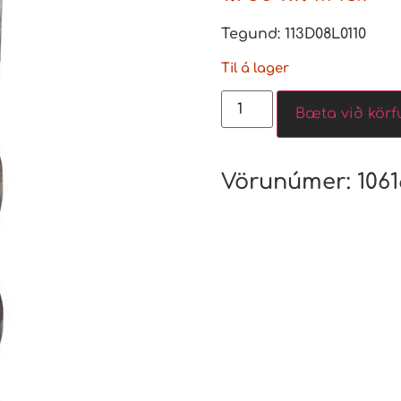
Tegund: 113D08L0110
Til á lager
Bæta við körf
Vörunúmer:
106