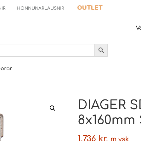
OUTLET
NIR
HÖNNUNARLAUSNIR
V
borar
DIAGER S
8x160mm 
1.736
kr.
m vsk