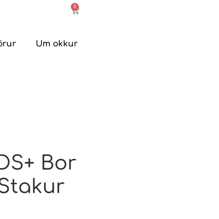
0
örur
Um okkur
DS+ Bor
Stakur