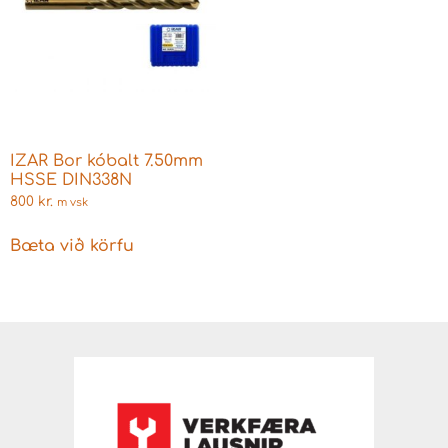
IZAR Bor kóbalt 7.50mm
HSSE DIN338N
800
kr.
m vsk
Bæta við körfu