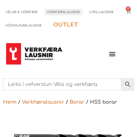
0
VÉLAR & VERKFÆRI
VERKFÆRALAUSNIR
LYKILLAUSNIR
OUTLET
HÖNNUNARLAUSNIR
Heim
/
Verkfæralausnir
/
Borar
/ HSS borar