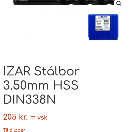
IZAR Stálbor
3.50mm HSS
DIN338N
205
kr.
m vsk
Til á lager