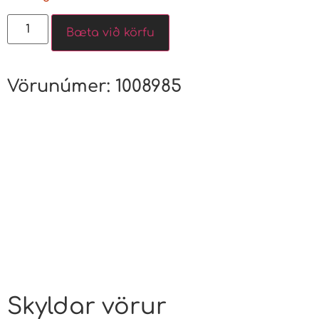
Bæta við körfu
Vörunúmer:
1008985
Skyldar vörur