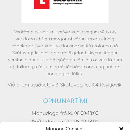
Verkfæralausnir eru vefverslun á vegum Véla og
verkfæra ehf. en margar af vörunum eru einnig
fáanlegar í verslun Lykillausna/Verkfæralauna að
Skútuvogi 1e. Eins og nafnið gefur til kynna leggur
verslunin áherslu á að bjóða breiða línu af verkfærum
og fullnægja óskum bæði iðnaðarmanna og annars
handlagins fólks.
Við erum staðsett við Skútuvog 1e, 104 Reykjavík.
OPNUNARTÍMI
Mánudaga frá kl. 08:00-18:00
Þriðjudaga frá kl. 08:00-18:00
Manage Consent