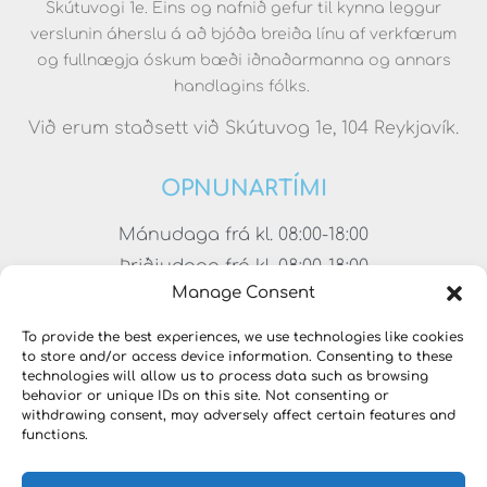
Skútuvogi 1e. Eins og nafnið gefur til kynna leggur
verslunin áherslu á að bjóða breiða línu af verkfærum
og fullnægja óskum bæði iðnaðarmanna og annars
handlagins fólks.
Við erum staðsett við Skútuvog 1e, 104 Reykjavík.
OPNUNARTÍMI
Mánudaga frá kl. 08:00-18:00
Þriðjudaga frá kl. 08:00-18:00
Manage Consent
Miðvikudaga frá kl. 08:00-18:00
Fimmtudaga frá kl. 08:00-18:00
To provide the best experiences, we use technologies like cookies
to store and/or access device information. Consenting to these
Föstudaga frá kl. 08:00-17:00
technologies will allow us to process data such as browsing
Laugardaga frá kl. 11:00-15:00
behavior or unique IDs on this site. Not consenting or
withdrawing consent, may adversely affect certain features and
functions.