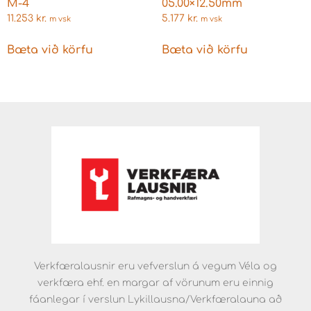
M-4
05.00×12.50mm
11.253
kr.
5.177
kr.
m vsk
m vsk
Bæta við körfu
Bæta við körfu
Verkfæralausnir eru vefverslun á vegum Véla og
verkfæra ehf. en margar af vörunum eru einnig
fáanlegar í verslun Lykillausna/Verkfæralauna að