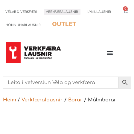
0
VÉLAR & VERKFÆRI
VERKFÆRALAUSNIR
LYKILLAUSNIR
OUTLET
HÖNNUNARLAUSNIR
Heim
/
Verkfæralausnir
/
Borar
/ Málmborar