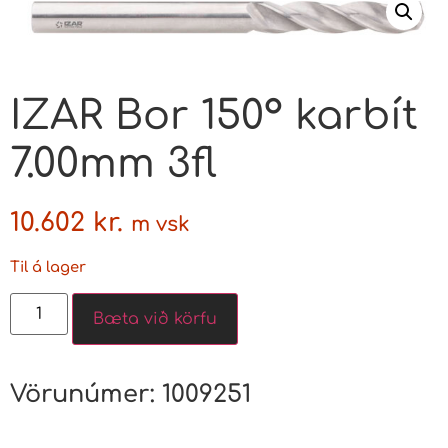
IZAR Bor 150° karbít
7.00mm 3fl
10.602
kr.
m vsk
Til á lager
Bæta við körfu
Vörunúmer:
1009251