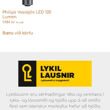
Philips Vasaljós LED 120
Lumen
1.984
kr.
m vsk
Bæta við körfu
Lykillausnir eru sérfræðingar Véla og verkfæra í
lykla- og lásasmíði og bjóða upp á að smíða
flest sem íslenskur markaður hefur að bjóða.