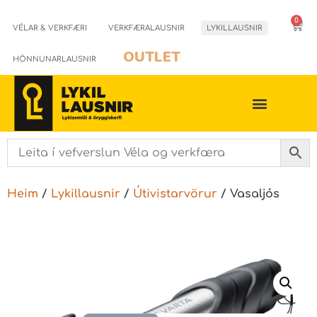
0
VÉLAR & VERKFÆRI
VERKFÆRALAUSNIR
LYKILLAUSNIR
OUTLET
HÖNNUNARLAUSNIR
Heim
/
Lykillausnir
/
Útivistarvörur
/ Vasaljós