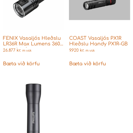
FENIX Vasaljós Hleðslu
COAST Vasaljós PX1R
LR36R Max Lumens 3600
Hleðslu Handy PX1R-GB
m. rafhlöðu
26.877
kr.
9.920
kr.
m vsk
m vsk
Bæta við körfu
Bæta við körfu