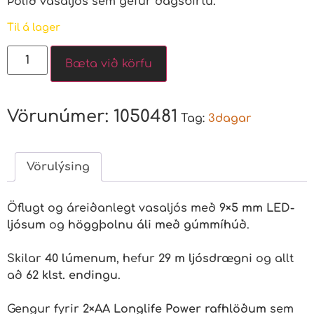
Þolið vasaljós sem gefur dagsbirtu.
Til á lager
Bæta við körfu
Vörunúmer:
1050481
Tag:
3dagar
Vörulýsing
Öflugt og áreiðanlegt vasaljós með
9×5 mm LED-
ljósum
og
höggþolnu áli með gúmmíhúð
.
Skilar
40 lúmenum
, hefur
29 m ljósdrægni
og allt
að
62 klst. endingu
.
Gengur fyrir
2×AA Longlife Power rafhlöðum
sem