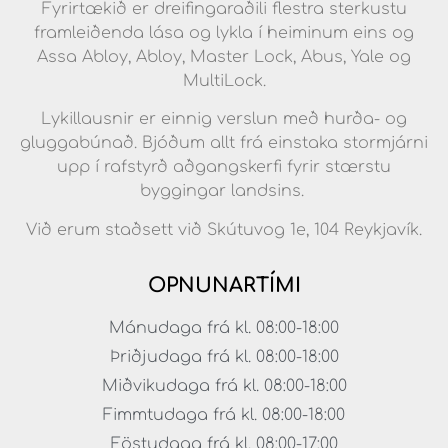
Fyrirtækið er dreifingaraðili flestra sterkustu
framleiðenda lása og lykla í heiminum eins og
Assa Abloy, Abloy, Master Lock, Abus, Yale og
MultiLock.
Lykillausnir er einnig verslun með hurða- og
gluggabúnað. Bjóðum allt frá einstaka stormjárni
upp í rafstyrð aðgangskerfi fyrir stærstu
byggingar landsins.
Við erum staðsett við Skútuvog 1e, 104 Reykjavík.
OPNUNARTÍMI
Mánudaga frá kl. 08:00-18:00
Þriðjudaga frá kl. 08:00-18:00
Miðvikudaga frá kl. 08:00-18:00
Fimmtudaga frá kl. 08:00-18:00
Föstudaga frá kl. 08:00-17:00