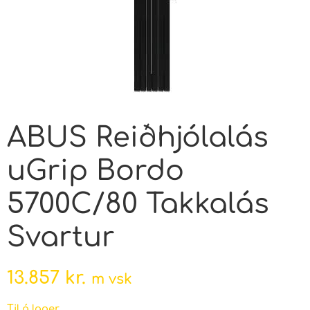
ABUS Reiðhjólalás
uGrip Bordo
5700C/80 Takkalás
Svartur
13.857
kr.
m vsk
Til á lager