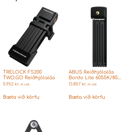
TRELOCK FS200
ABUS Reiðhjólalás
TWO.GO Reiðhjólalás
Bordo Lite 6055K/85
Svartur
5.952
kr.
13.857
kr.
m vsk
m vsk
Bæta við körfu
Bæta við körfu