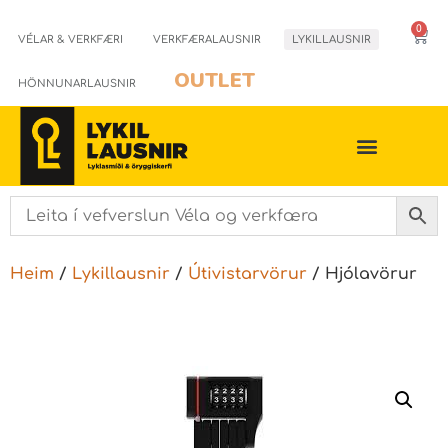
0
VÉLAR & VERKFÆRI
VERKFÆRALAUSNIR
LYKILLAUSNIR
OUTLET
HÖNNUNARLAUSNIR
Heim
/
Lykillausnir
/
Útivistarvörur
/ Hjólavörur