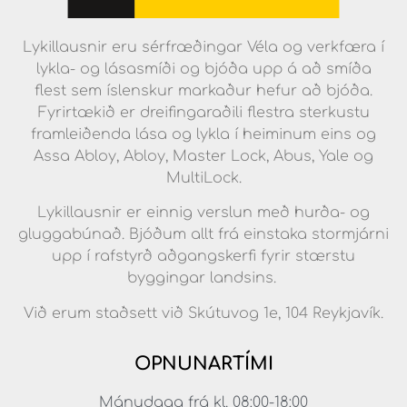
Lykillausnir eru sérfræðingar Véla og verkfæra í
lykla- og lásasmíði og bjóða upp á að smíða
flest sem íslenskur markaður hefur að bjóða.
Fyrirtækið er dreifingaraðili flestra sterkustu
framleiðenda lása og lykla í heiminum eins og
Assa Abloy, Abloy, Master Lock, Abus, Yale og
MultiLock.
Lykillausnir er einnig verslun með hurða- og
gluggabúnað. Bjóðum allt frá einstaka stormjárni
upp í rafstyrð aðgangskerfi fyrir stærstu
byggingar landsins.
Við erum staðsett við Skútuvog 1e, 104 Reykjavík.
OPNUNARTÍMI
Mánudaga frá kl. 08:00-18:00