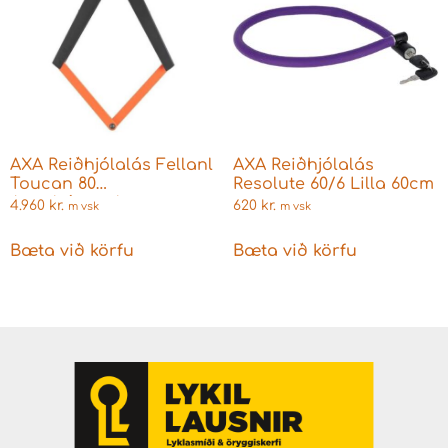
AXA Reiðhjólalás Fellanl
AXA Reiðhjólalás
Toucan 80
Resolute 60/6 Lilla 60cm
Appelsínugulur
4.960
kr.
620
kr.
m vsk
m vsk
Bæta við körfu
Bæta við körfu