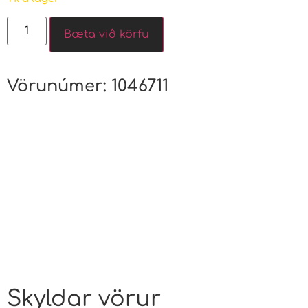
Bæta við körfu
Vörunúmer:
1046711
Skyldar vörur