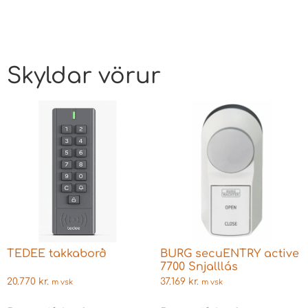
Skyldar vörur
TEDEE takkaborð
BURG secuENTRY active
7700 Snjalllás
20.770
kr.
37.169
kr.
m vsk
m vsk