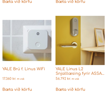
Bæta við körfu
Bæta við körfu
YALE Brú f. Linus WiFi
YALE Linus L2
Snjalllæsing fyrir ASSA
læsingar – Silfur
17.360
kr.
56.792
kr.
m vsk
m vsk
Bæta við körfu
Bæta við körfu