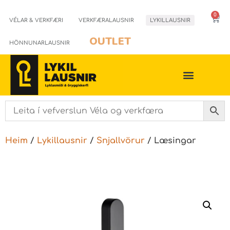
0
VÉLAR & VERKFÆRI
VERKFÆRALAUSNIR
LYKILLAUSNIR
OUTLET
HÖNNUNARLAUSNIR
Heim
/
Lykillausnir
/
Snjallvörur
/ Læsingar