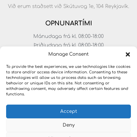
Við erum staðsett við Skútuvog 1e, 104 Reykjavík.
OPNUNARTÍMI
Mánudaga frá kl. 08:00-18:00
Þriðjudaga frá kl. 08:00-18:00
Miðvikudaga frá kl. 08:00-18:00
Manage Consent
Fimmtudaga frá kl. 08:00-18:00
To provide the best experiences, we use technologies like cookies
Föstudaga frá kl. 08:00-17:00
to store and/or access device information. Consenting to these
technologies will allow us to process data such as browsing
Laugardagar frá kl. 11:00-15:00
behavior or unique IDs on this site. Not consenting or
withdrawing consent, may adversely affect certain features and
functions.
Accept
Deny