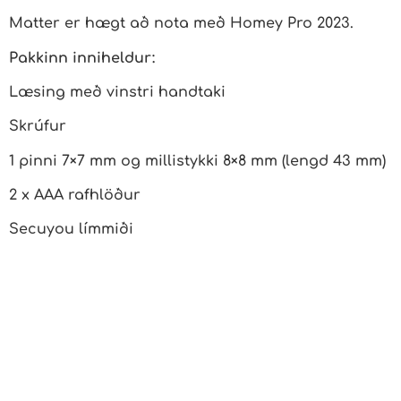
Matter er hægt að nota með Homey Pro 2023.
Pakkinn inniheldur:
Læsing með vinstri handtaki
Skrúfur
1 pinni 7×7 mm og millistykki 8×8 mm (lengd 43 mm)
2 x AAA rafhlöður
Secuyou límmiði