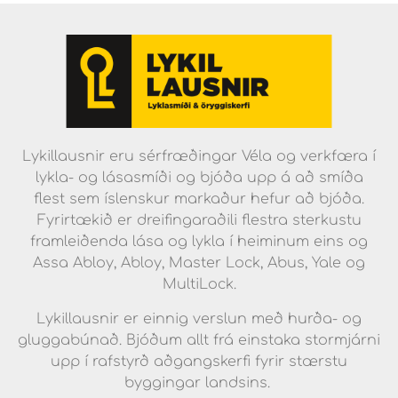
Lykillausnir eru sérfræðingar Véla og verkfæra í
lykla- og lásasmíði og bjóða upp á að smíða
flest sem íslenskur markaður hefur að bjóða.
Fyrirtækið er dreifingaraðili flestra sterkustu
framleiðenda lása og lykla í heiminum eins og
Assa Abloy, Abloy, Master Lock, Abus, Yale og
MultiLock.
Lykillausnir er einnig verslun með hurða- og
gluggabúnað. Bjóðum allt frá einstaka stormjárni
upp í rafstyrð aðgangskerfi fyrir stærstu
byggingar landsins.