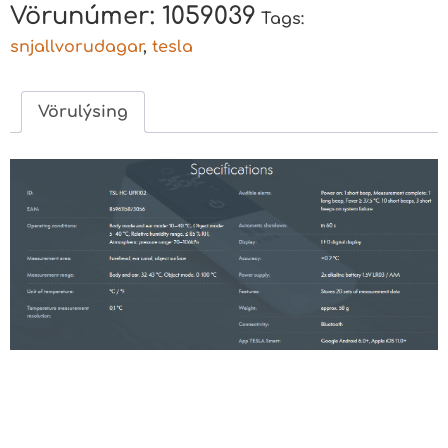
Vörunúmer:
1059039
Tags:
snjallvorudagar
,
tesla
Vörulýsing