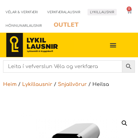
0
VÉLAR & VERKFÆRI
VERKFÆRALAUSNIR
LYKILLAUSNIR
OUTLET
HÖNNUNARLAUSNIR
Heim
/
Lykillausnir
/
Snjallvörur
/ Heilsa