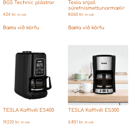
BGS Technic plástrar
Tesla snjall
súrefnismettunarmælir
434
kr.
8.060
kr.
m vsk
m vsk
Bæta við körfu
Bæta við körfu
TESLA Kaffivél ES400
TESLA Kaffivél ES300
19.220
kr.
6.851
kr.
m vsk
m vsk