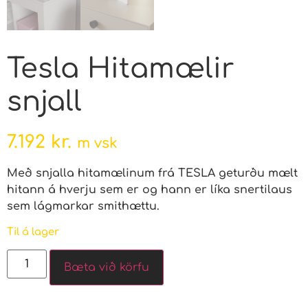
Tesla Hitamælir
snjall
7.192
kr.
m vsk
Með snjalla hitamælinum frá TESLA geturðu mælt
hitann á hverju sem er og hann er líka snertilaus
sem lágmarkar smithættu.
Til á lager
Bæta við körfu