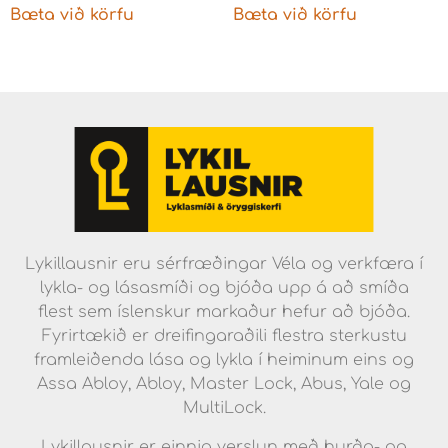
Bæta við körfu
Bæta við körfu
Lykillausnir eru sérfræðingar Véla og verkfæra í
lykla- og lásasmíði og bjóða upp á að smíða
flest sem íslenskur markaður hefur að bjóða.
Fyrirtækið er dreifingaraðili flestra sterkustu
framleiðenda lása og lykla í heiminum eins og
Assa Abloy, Abloy, Master Lock, Abus, Yale og
MultiLock.
Lykillausnir er einnig verslun með hurða- og