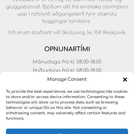
gluggabúnað. Bjóðum allt frá einstaka stormjárni
upp í rafstyrð aðgangskerfi fyrir stærstu
byggingar landsins.
Við erum staðsett við Skútuvog 1e, 104 Reykjavík.
OPNUNARTÍMI
Mánudaga frá kl. 08:00-18:00
Þriðjudaga frá kl. 08:00-18:00
Miðvikudaga frá kl. 08:00-18:00
Manage Consent
Fimmtudaga frá kl. 08:00-18:00
To provide the best experiences, we use technologies like cookies
Föstudaga frá kl. 08:00-17:00
to store and/or access device information. Consenting to these
technologies will allow us to process data such as browsing
Laugardagar frá kl. 11:00-15:00
behavior or unique IDs on this site. Not consenting or
withdrawing consent, may adversely affect certain features and
functions.