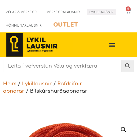
0
VÉLAR & VERKFÆRI
VERKFÆRALAUSNIR
LYKILLAUSNIR
OUTLET
HÖNNUNARLAUSNIR
Heim
/
Lykillausnir
/
Rafdrifnir
opnarar
/ Bílskúrshurðaopnarar