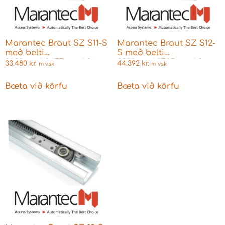
Marantec Braut SZ S11-S
Marantec Braut SZ S12-
með belti
S með belti
3080mm/-2475mm 1.2mm
3330mm/-2725mm 1.2mm
33.480
kr.
44.392
kr.
m vsk
m vsk
Bæta við körfu
Bæta við körfu