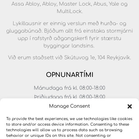
Assa Abloy, Abloy, Master Lock, Abus, Yale og
MultiLock.
Lykillausnir er einnig verslun með hurða- og
gluggabúnað. Bjóðum allt frá einstaka stormjárni
upp í rafstyrð aðgangskerfi fyrir stærstu
byggingar landsins.
Við erum staðsett við Skútuvog 1e, 104 Reykjavík.
OPNUNARTÍMI
Mánudaga frá kl. 08:00-18:00
Þriðjudaga frá kl. 08:00-18:00
Miðvikudaga frá kl. 08:00-18:00
Manage Consent
Fimmtudaga frá kl. 08:00-18:00
To provide the best experiences, we use technologies like cookies
Föstudaga frá kl. 08:00-17:00
to store and/or access device information. Consenting to these
technologies will allow us to process data such as browsing
Laugardagar frá kl. 11:00-15:00
behavior or unique IDs on this site. Not consenting or