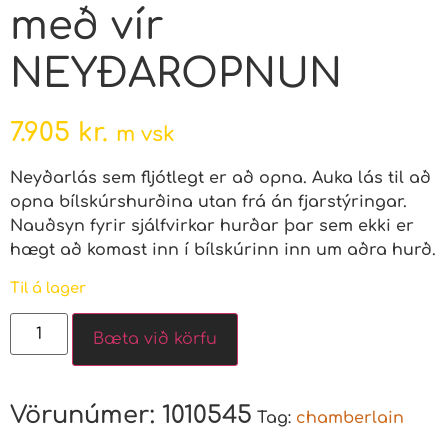
með vír
NEYÐAROPNUN
7.905
kr.
m vsk
Neyðarlás sem fljótlegt er að opna. Auka lás til að
opna bílskúrshurðina utan frá án fjarstýringar.
Nauðsyn fyrir sjálfvirkar hurðar þar sem ekki er
hægt að komast inn í bílskúrinn inn um aðra hurð.
Til á lager
Bæta við körfu
Vörunúmer:
1010545
Tag:
chamberlain