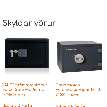
Skyldar vörur
YALE Verðmætaskápur
Chubbsafes
Value Safe Medium
Verðmætaskápur M-10
250x350x250mm 16,3
með takkalás
16.740
kr.
93.000
kr.
m vsk
m vsk
Lítra 8kg
Eldtraustur 30 mín
H:300xB:360xD:300mm
Bæta við körfu
Bæta við körfu