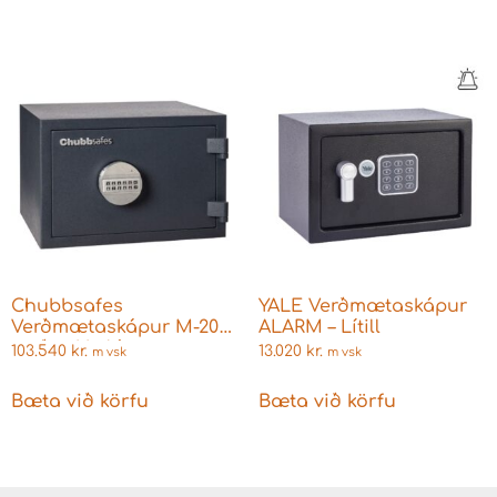
EN15659 EN1300
Chubbsafes
YALE Verðmætaskápur
Verðmætaskápur M-20
ALARM – Lítill
með takkalás
103.540
kr.
13.020
kr.
m vsk
m vsk
Eldtraustur 30 mín
Bæta við körfu
Bæta við körfu