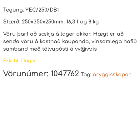
Tegung: YEC/250/DB1
Stærð: 250x350x250mm, 16,3 l og 8 kg
Vöru þarf að sækja á lager okkar. Hægt er að
senda vöru á kostnað kaupanda, vinsamlega hafið
samband með tölvupósti á
vv@vv.is
Ekki til á lager
Vörunúmer:
1047762
Tag:
oryggisskapar