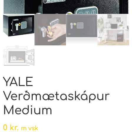
YALE
Verðmætaskápur
Medium
0
kr.
m vsk