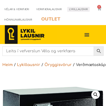
0
VÉLAR & VERKFÆRI
VERKFÆRALAUSNIR
LYKILLAUSNIR
OUTLET
HÖNNUNARLAUSNIR
Heim
/
Lykillausnir
/
Öryggisvörur
/ Verðmætaskáp