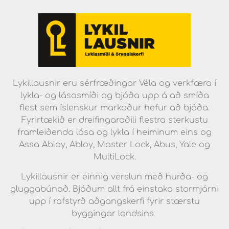
Lykillausnir eru sérfræðingar Véla og verkfæra í
lykla- og lásasmíði og bjóða upp á að smíða
flest sem íslenskur markaður hefur að bjóða.
Fyrirtækið er dreifingaraðili flestra sterkustu
framleiðenda lása og lykla í heiminum eins og
Assa Abloy, Abloy, Master Lock, Abus, Yale og
MultiLock.
Lykillausnir er einnig verslun með hurða- og
gluggabúnað. Bjóðum allt frá einstaka stormjárni
upp í rafstyrð aðgangskerfi fyrir stærstu
byggingar landsins.