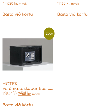
44.020
kr.
11.160
kr.
m vsk
m vsk
Bæta við körfu
Bæta við körfu
25%
HOTEK
Verðmætaskápur Basic
Line PLUS 20
10.540
kr.
7.905
kr.
m vsk
Bæta við körfu