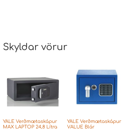
Skyldar vörur
YALE Verðmætaskápur
YALE Verðmætaskápur
MAX LAPTOP 24,8 Lítra
VALUE Blár