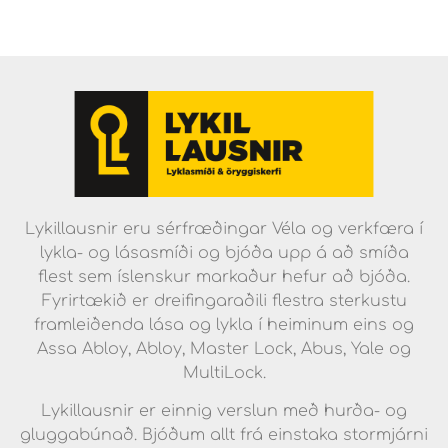
Lykillausnir eru sérfræðingar Véla og verkfæra í
lykla- og lásasmíði og bjóða upp á að smíða
flest sem íslenskur markaður hefur að bjóða.
Fyrirtækið er dreifingaraðili flestra sterkustu
framleiðenda lása og lykla í heiminum eins og
Assa Abloy, Abloy, Master Lock, Abus, Yale og
MultiLock.
Lykillausnir er einnig verslun með hurða- og
gluggabúnað. Bjóðum allt frá einstaka stormjárni