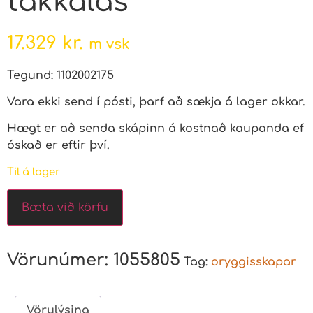
takkalás
17.329
kr.
m vsk
Tegund: 1102002175
Vara ekki send í pósti, þarf að sækja á lager okkar.
Hægt er að senda skápinn á kostnað kaupanda ef
óskað er eftir því.
Til á lager
Bæta við körfu
Vörunúmer:
1055805
Tag:
oryggisskapar
Vörulýsing