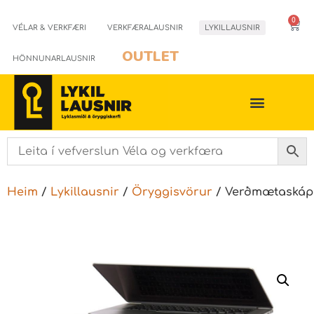
0
VÉLAR & VERKFÆRI
VERKFÆRALAUSNIR
LYKILLAUSNIR
OUTLET
HÖNNUNARLAUSNIR
Heim
/
Lykillausnir
/
Öryggisvörur
/ Verðmætaskáp