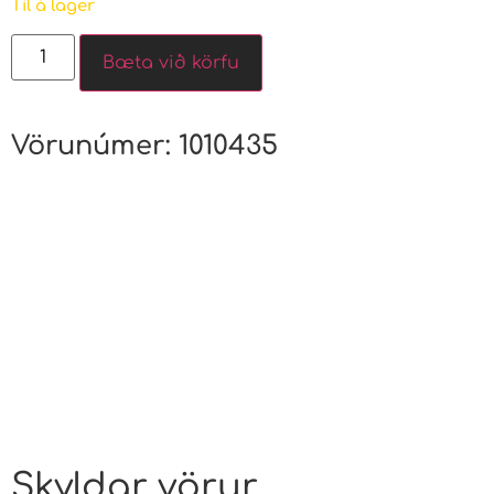
Til á lager
Bæta við körfu
Vörunúmer:
1010435
Skyldar vörur