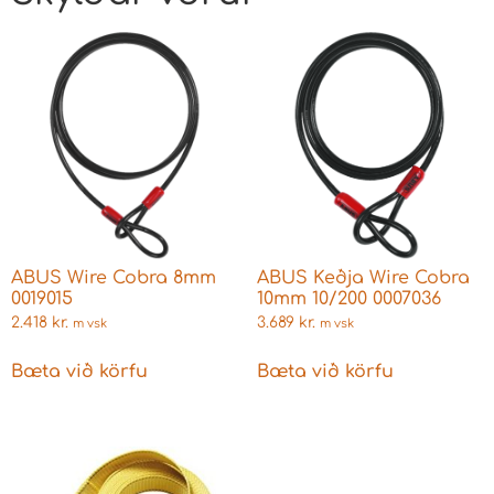
ABUS Wire Cobra 8mm
ABUS Keðja Wire Cobra
0019015
10mm 10/200 0007036
2.418
kr.
3.689
kr.
m vsk
m vsk
Bæta við körfu
Bæta við körfu