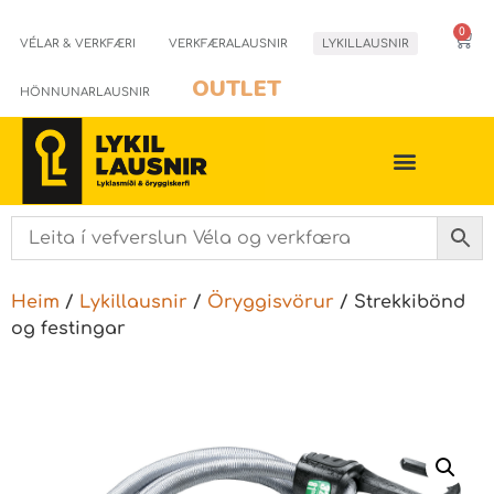
0
VÉLAR & VERKFÆRI
VERKFÆRALAUSNIR
LYKILLAUSNIR
OUTLET
HÖNNUNARLAUSNIR
Heim
/
Lykillausnir
/
Öryggisvörur
/ Strekkibönd
og festingar