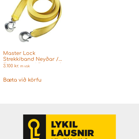
Master Lock
Strekkiband Neyðar /
Emergency 4.5 metra 2
3.100
kr.
m vsk
krókar + poki
Bæta við körfu