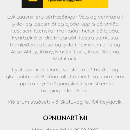
Lykillausnir eru sérfræðingar Véla og verkfæra í
lykla- og lásasmíði og bjóða upp á að smíða
flest sem íslenskur markaður hefur að bjóða.
Fyrirtækið er dreifingaraðili flestra sterkustu
framleiðenda lása og lykla í heiminum eins og
Assa Abloy, Abloy, Master Lock, Abus, Yale og
MultiLock.
Lykillausnir er einnig verslun með hurða- og
gluggabúnað. Bjóðum allt frá einstaka stormjárni
upp í rafstyrð aðgangskerfi fyrir stærstu
byggingar landsins.
Við erum staðsett við Skútuvog 1e, 104 Reykjavík.
OPNUNARTÍMI