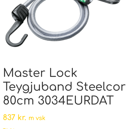
Master Lock
Teygjuband Steelcor
80cm 3034EURDAT
837
kr.
m vsk