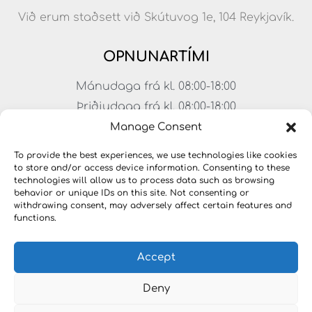
Við erum staðsett við Skútuvog 1e, 104 Reykjavík.
OPNUNARTÍMI
Mánudaga frá kl. 08:00-18:00
Þriðjudaga frá kl. 08:00-18:00
Miðvikudaga frá kl. 08:00-18:00
Manage Consent
Fimmtudaga frá kl. 08:00-18:00
To provide the best experiences, we use technologies like cookies
Föstudaga frá kl. 08:00-17:00
to store and/or access device information. Consenting to these
technologies will allow us to process data such as browsing
Laugardagar frá kl. 11:00-15:00
behavior or unique IDs on this site. Not consenting or
withdrawing consent, may adversely affect certain features and
functions.
Accept
Deny