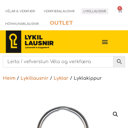
0
VÉLAR & VERKFÆRI
VERKFÆRALAUSNIR
LYKILLAUSNIR
OUTLET
HÖNNUNARLAUSNIR
Heim
/
Lykillausnir
/
Lyklar
/ Lyklakippur