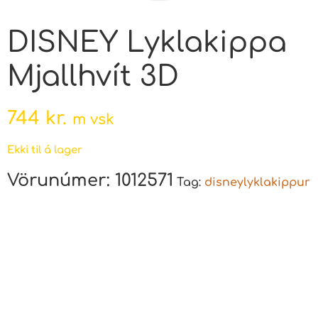
DISNEY Lyklakippa
Mjallhvít 3D
744
kr.
m vsk
Ekki til á lager
Vörunúmer:
1012571
Tag:
disneylyklakippur