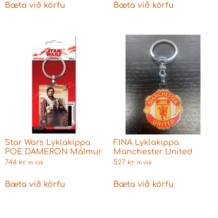
Bæta við körfu
Bæta við körfu
Star Wars Lyklakippa
FINA Lyklakippa
POE DAMERON Málmur
Manchester United
744
kr.
527
kr.
m vsk
m vsk
Bæta við körfu
Bæta við körfu