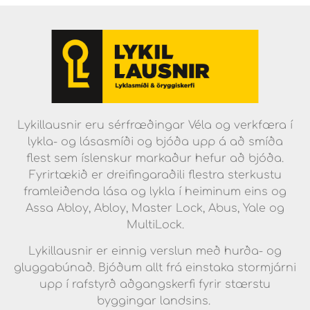
Lykillausnir eru sérfræðingar Véla og verkfæra í
lykla- og lásasmíði og bjóða upp á að smíða
flest sem íslenskur markaður hefur að bjóða.
Fyrirtækið er dreifingaraðili flestra sterkustu
framleiðenda lása og lykla í heiminum eins og
Assa Abloy, Abloy, Master Lock, Abus, Yale og
MultiLock.
Lykillausnir er einnig verslun með hurða- og
gluggabúnað. Bjóðum allt frá einstaka stormjárni
upp í rafstyrð aðgangskerfi fyrir stærstu
byggingar landsins.