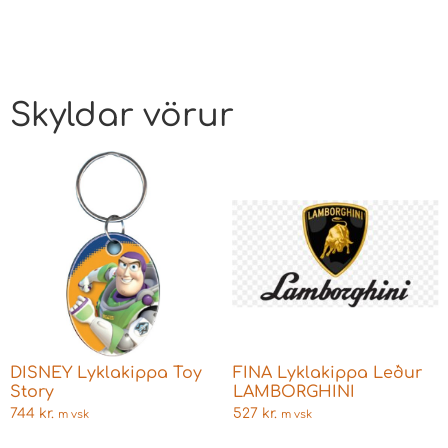
Skyldar vörur
DISNEY Lyklakippa Toy
FINA Lyklakippa Leður
Story
LAMBORGHINI
744
kr.
527
kr.
m vsk
m vsk