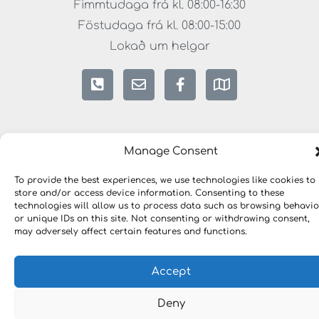
Fimmtudaga frá kl. 08:00-16:30
Föstudaga frá kl. 08:00-15:00
Lokað um helgar
Manage Consent
To provide the best experiences, we use technologies like cookies to
store and/or access device information. Consenting to these
Copyright © 2023 HÖNNUNARLAUSNIR. Öll réttindi
áskilin.
technologies will allow us to process data such as browsing behavio
or unique IDs on this site. Not consenting or withdrawing consent,
may adversely affect certain features and functions.
Accept
Deny