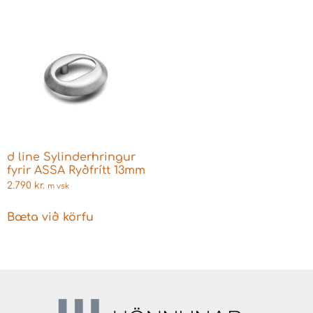
d line Sylinderhringur
fyrir ASSA Ryðfrítt 13mm
2.790
kr.
m vsk
Bæta við körfu