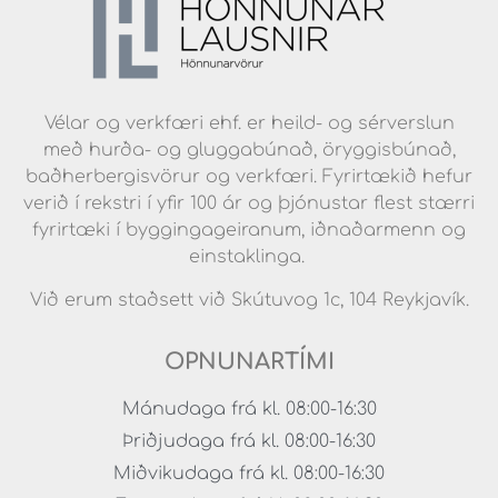
Vélar og verkfæri ehf. er heild- og sérverslun
með hurða- og gluggabúnað, öryggisbúnað,
baðherbergisvörur og verkfæri. Fyrirtækið hefur
verið í rekstri í yfir 100 ár og þjónustar flest stærri
fyrirtæki í byggingageiranum, iðnaðarmenn og
einstaklinga.
Við erum staðsett við Skútuvog 1c, 104 Reykjavík.
OPNUNARTÍMI
Mánudaga frá kl. 08:00-16:30
Þriðjudaga frá kl. 08:00-16:30
Miðvikudaga frá kl. 08:00-16:30