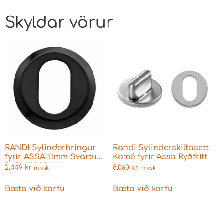
Skyldar vörur
RANDI Sylinderhringur
Randi Sylinderskiltasett
fyrir ASSA 11mm Svartur
Komé fyrir Assa Ryðfrítt
PVD 110028A11U
2.449
kr.
8.060
kr.
m vsk
m vsk
Bæta við körfu
Bæta við körfu