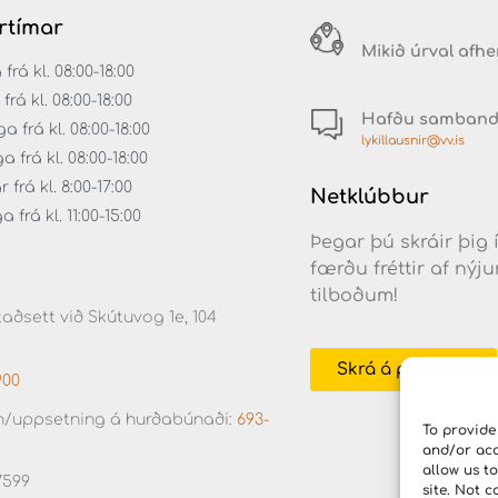
rtímar
Mikið úrval afh
á kl. 08:00-18:00
rá kl. 08:00-18:00
Hafðu samban
 frá kl. 08:00-18:00
lykillausnir@vv.is
frá kl. 08:00-18:00
frá kl. 8:00-17:00
Netklúbbur
frá kl. 11:00-15:00
Þegar þú skráir þig 
færðu fréttir af ný
tilboðum!
aðsett við Skútuvog 1e, 104
Skrá á póstlista
900
/uppsetning á hurðabúnaði:
693-
To provide
and/or acc
allow us t
7599
site. Not 