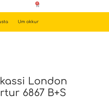
0
usta
Um okkur
tkassi London
rtur 6867 B+S