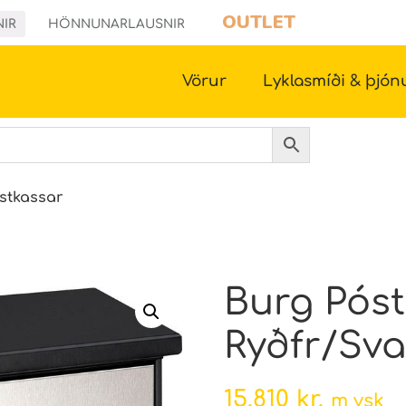
OUTLET
NIR
HÖNNUNARLAUSNIR
Vörur
Lyklasmíði & þjón
stkassar
Burg Pós
Ryðfr/Sva
15.810
kr.
m vsk