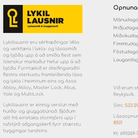
Opnuna
Mánudaga fr
Þriðjudaga f
Miðvikudaga
Lykillausnir eru sérfræðingar Véla
Fimmtudaga 
og verkfæra í lykla- og lásasmíði
Föstudagar 
og bjóða upp á að smíða flest sem
Laugardaga 
íslenskur markaður hefur upp á að
bjóða. Fyrirtækið er dreifingaraðili
flestra sterkustu framleiðenda lása
og lykla í heiminum eins og Assa
Abloy, Abloy, Master Lock, Abus,
Við erum st
Yale og MultiLock.
Reykjavík.
Lykillausnir er einnig verslun með
Sími:
533-2
hurða- og gluggabúnað. Bjóðum
Lásaopnun
allt frá einstaka stormjárni upp í
8501
rafstýrð aðgangskerfi fyrir stærstu
byggingar landsins.
Kt: 690269-