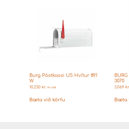
Burg Póstkassi US Hvítur 891
BURG 
W
3070
10.230
kr.
3.069
kr
m vsk
Bæta við körfu
Bæta 