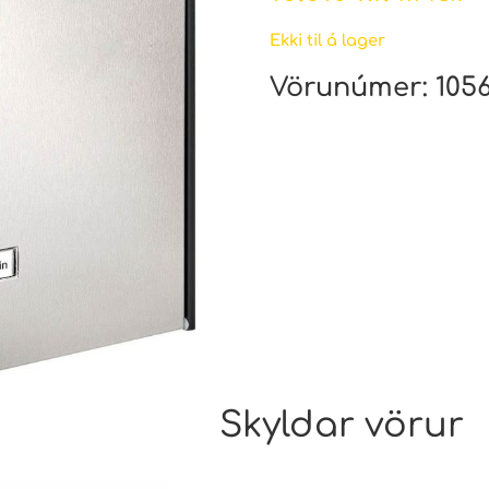
Ekki til á lager
Vörunúmer:
105
Skyldar vörur