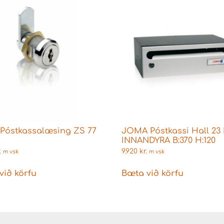
Póstkassalæsing ZS 77
JOMA Póstkassi Hall 23 
INNANDYRA B:370 H:120
.
9.920
kr.
m vsk
m vsk
við körfu
Bæta við körfu