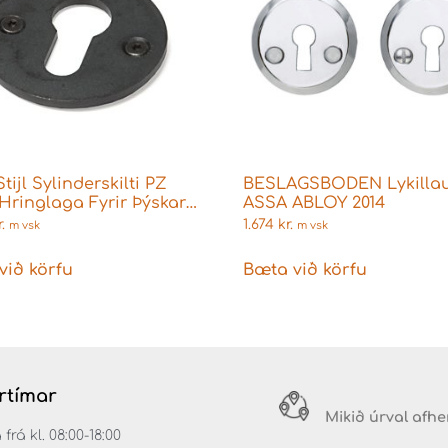
ijl Sylinderskilti PZ
BESLAGSBODEN Lykillauf
Hringlaga Fyrir Þýskar
ASSA ABLOY 2014
gar
.
1.674
kr.
m vsk
m vsk
við körfu
Bæta við körfu
rtímar
Mikið úrval afh
á kl. 08:00-18:00