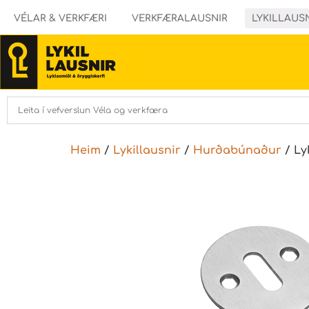
VÉLAR & VERKFÆRI
VERKFÆRALAUSNIR
LYKILLAUS
Heim
/
Lykillausnir
/
Hurðabúnaður
/ Ly