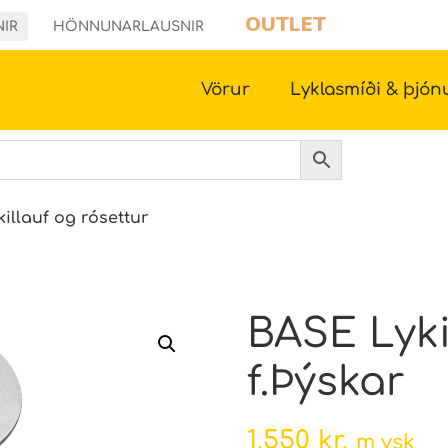
OUTLET
NIR
HÖNNUNARLAUSNIR
Vörur
Lyklasmíði & þjón
killauf og rósettur
BASE Lyki
f.Þýskar
1.550
kr.
m vsk