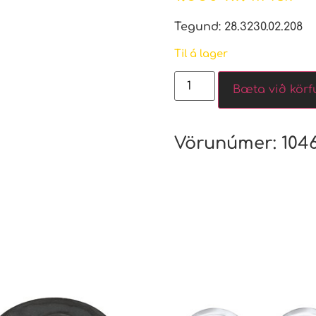
Tegund: 28.3230.02.208
Til á lager
Bæta við körf
Vörunúmer:
104