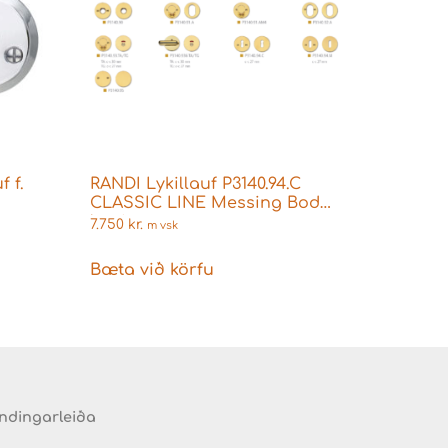
 f.
RANDI Lykillauf P3140.94.C
CLASSIC LINE Messing Boda
læsingu
7.750
kr.
m vsk
Bæta við körfu
endingarleiða