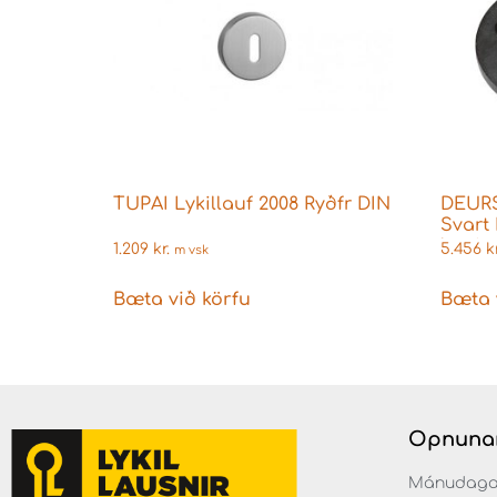
TUPAI Lykillauf 2008 Ryðfr DIN
DEURSt
Svart 
læsin
1.209
kr.
5.456
kr
m vsk
Bæta við körfu
Bæta 
Opnuna
Mánudaga fr