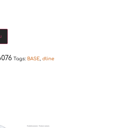
u
6076
Tags:
BASE
,
dline