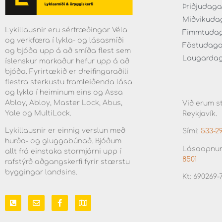
Þriðjudaga f
Miðvikudaga
Lykillausnir eru sérfræðingar Véla
Fimmtudaga 
og verkfæra í lykla- og lásasmíði
Föstudagar 
og bjóða upp á að smíða flest sem
Laugardaga 
íslenskur markaður hefur upp á að
bjóða. Fyrirtækið er dreifingaraðili
flestra sterkustu framleiðenda lása
og lykla í heiminum eins og Assa
Abloy, Abloy, Master Lock, Abus,
Við erum st
Yale og MultiLock.
Reykjavík.
Lykillausnir er einnig verslun með
Sími:
533-2
hurða- og gluggabúnað. Bjóðum
Lásaopnun
allt frá einstaka stormjárni upp í
8501
rafstýrð aðgangskerfi fyrir stærstu
byggingar landsins.
Kt: 690269-