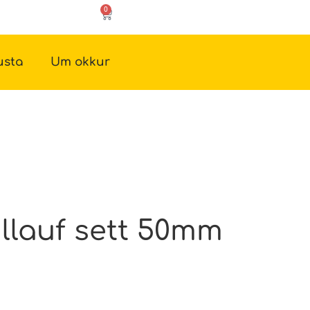
0
usta
Um okkur
llauf sett 50mm