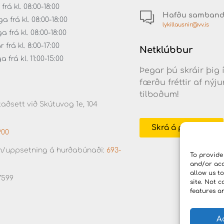
rá kl. 08:00-18:00
Hafðu samban
 frá kl. 08:00-18:00
lykillausnir@vv.is
frá kl. 08:00-18:00
frá kl. 8:00-17:00
Netklúbbur
frá kl. 11:00-15:00
Þegar þú skráir þig 
færðu fréttir af ný
tilboðum!
aðsett við Skútuvog 1e, 104
Skrá á póstlista
900
/uppsetning á hurðabúnaði:
693-
To provide
and/or acc
allow us t
7599
site. Not 
features a
A