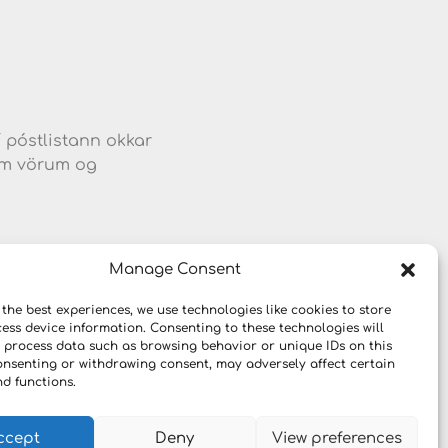
d
í póstlistann okkar
jum vörum og
Manage Consent
 the best experiences, we use technologies like cookies to store
ess device information. Consenting to these technologies will
o process data such as browsing behavior or unique IDs on this
consenting or withdrawing consent, may adversely affect certain
nd functions.
ccept
Deny
View preferences