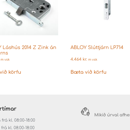
 Láshús 2014 Z Zink án
ABLOY Slúttjárn LP714
árns
4.464
kr.
m vsk
m vsk
við körfu
Bæta við körfu
rtímar
Mikið úrval afh
á kl. 08:00-18:00
rá kl. 08:00-18:00