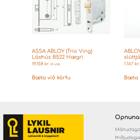
ASSA ABLOY (Trio Ving)
ABLOY
Láshús B522 Hægri
slúttj
19.158
kr.
1.147
kr.
m vsk
Bæta við körfu
Bæta 
Opnuna
Mánudaga fr
Þriðjudaga f