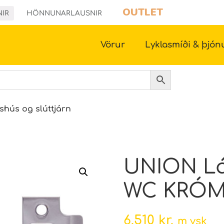
OUTLET
NIR
HÖNNUNARLAUSNIR
Vörur
Lyklasmíði & þjón
shús og slúttjárn
UNION Lá
WC KRÓ
6.510
kr.
m vsk