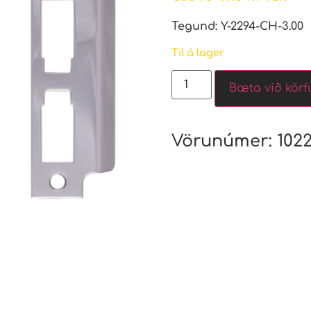
Tegund: Y-2294-CH-3.00
Til á lager
Bæta við körf
Vörunúmer:
102