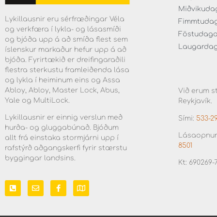
Miðvikudaga
Lykillausnir eru sérfræðingar Véla
Fimmtudaga 
og verkfæra í lykla- og lásasmíði
Föstudagar 
og bjóða upp á að smíða flest sem
Laugardaga 
íslenskur markaður hefur upp á að
bjóða. Fyrirtækið er dreifingaraðili
flestra sterkustu framleiðenda lása
og lykla í heiminum eins og Assa
Abloy, Abloy, Master Lock, Abus,
Við erum st
Yale og MultiLock.
Reykjavík.
Lykillausnir er einnig verslun með
Sími:
533-2
hurða- og gluggabúnað. Bjóðum
Lásaopnun
allt frá einstaka stormjárni upp í
8501
rafstýrð aðgangskerfi fyrir stærstu
byggingar landsins.
Kt: 690269-