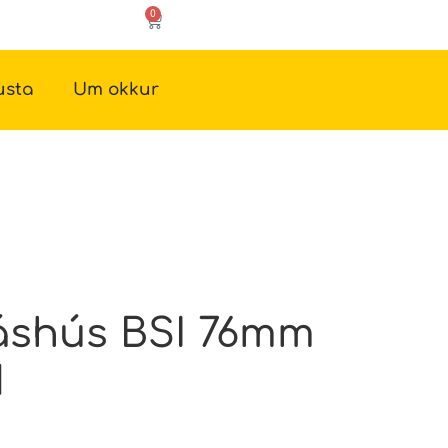
0
usta
Um okkur
shús BSI 76mm
M