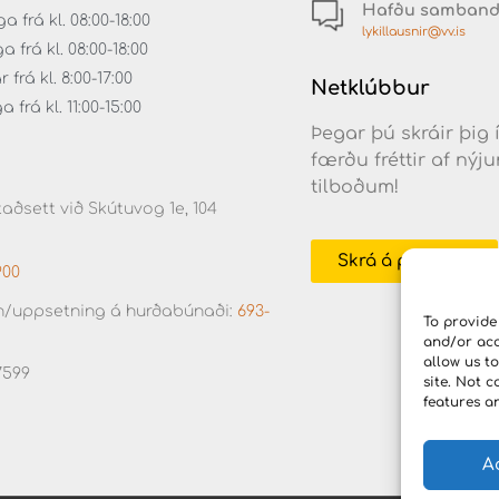
Hafðu samban
 frá kl. 08:00-18:00
lykillausnir@vv.is
frá kl. 08:00-18:00
frá kl. 8:00-17:00
Netklúbbur
frá kl. 11:00-15:00
Þegar þú skráir þig 
færðu fréttir af ný
tilboðum!
aðsett við Skútuvog 1e, 104
Skrá á póstlista
900
/uppsetning á hurðabúnaði:
693-
To provide
and/or acc
allow us t
7599
site. Not 
features a
A