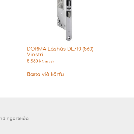
DORMA Láshús DL710 (560)
Vinstri
5.580
kr.
m vsk
Bæta við körfu
endingarleiða