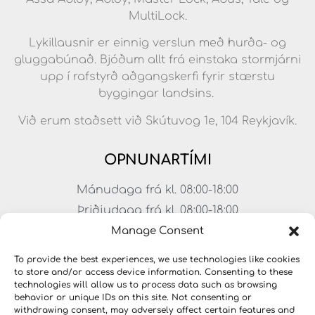
MultiLock.
Lykillausnir er einnig verslun með hurða- og
gluggabúnað. Bjóðum allt frá einstaka stormjárni
upp í rafstyrð aðgangskerfi fyrir stærstu
byggingar landsins.
Við erum staðsett við Skútuvog 1e, 104 Reykjavík.
OPNUNARTÍMI
Mánudaga frá kl. 08:00-18:00
Þriðjudaga frá kl. 08:00-18:00
Miðvikudaga frá kl. 08:00-18:00
Manage Consent
Fimmtudaga frá kl. 08:00-18:00
To provide the best experiences, we use technologies like cookies
Föstudaga frá kl. 08:00-17:00
to store and/or access device information. Consenting to these
technologies will allow us to process data such as browsing
Laugardagar frá kl. 11:00-15:00
behavior or unique IDs on this site. Not consenting or
withdrawing consent, may adversely affect certain features and