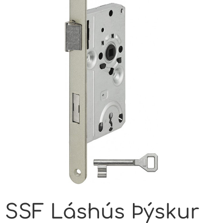
SSF Láshús Þýskur