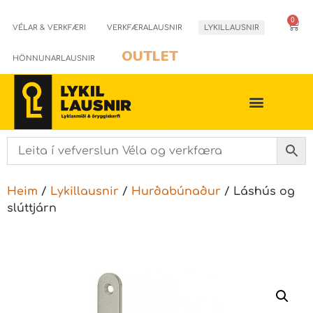
0
VÉLAR & VERKFÆRI
VERKFÆRALAUSNIR
LYKILLAUSNIR
OUTLET
HÖNNUNARLAUSNIR
Heim
/
Lykillausnir
/
Hurðabúnaður
/ Láshús og
slúttjárn