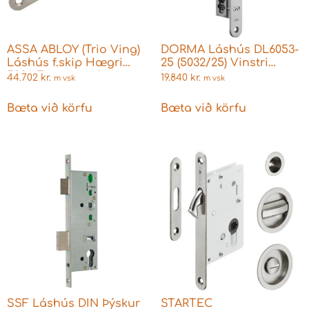
ASSA ABLOY (Trio Ving)
DORMA Láshús DL6053-
Láshús f.skip Hægri
25 (5032/25) Vinstri
5336 Eingöngu fyrir
Norskar
44.702
kr.
19.840
kr.
m vsk
m vsk
hurðarhandfang
Bæta við körfu
Bæta við körfu
SSF Láshús DIN Þýskur
STARTEC