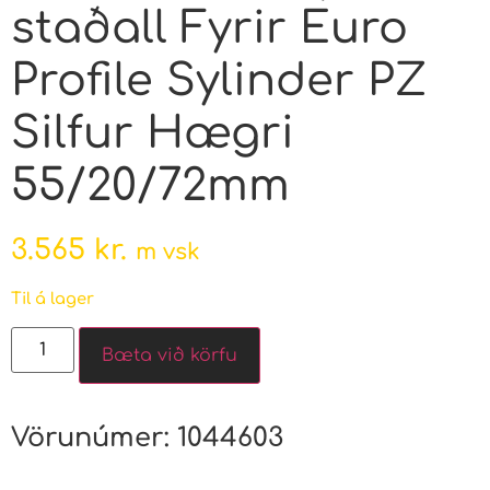
staðall Fyrir Euro
Profile Sylinder PZ
Silfur Hægri
55/20/72mm
3.565
kr.
m vsk
Til á lager
Bæta við körfu
Vörunúmer:
1044603