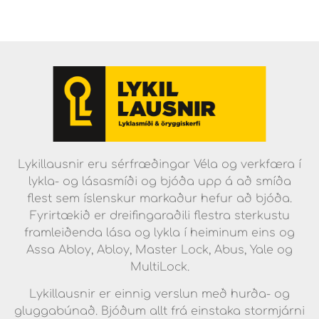
Lykillausnir eru sérfræðingar Véla og verkfæra í
lykla- og lásasmíði og bjóða upp á að smíða
flest sem íslenskur markaður hefur að bjóða.
Fyrirtækið er dreifingaraðili flestra sterkustu
framleiðenda lása og lykla í heiminum eins og
Assa Abloy, Abloy, Master Lock, Abus, Yale og
MultiLock.
Lykillausnir er einnig verslun með hurða- og
gluggabúnað. Bjóðum allt frá einstaka stormjárni