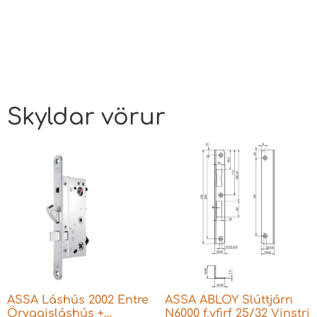
Skyldar vörur
ASSA Láshús 2002 Entre
ASSA ABLOY Slúttjárn
Öryggisláshús +
N6000 f.yfirf 25/32 Vinstri