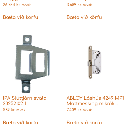
slúttjárn SIS
26.784
kr.
3.689
kr.
m vsk
m vsk
Bæta við körfu
Bæta við körfu
IPA Slúttjárn svala
ABLOY Láshús 4249 MP1
2325210211
Mattmessing m.krók
LAUSU
589
kr.
7.409
kr.
m vsk
m vsk
Bæta við körfu
Bæta við körfu