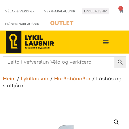
0
VÉLAR & VERKFÆRI
VERKFÆRALAUSNIR
LYKILLAUSNIR
OUTLET
HÖNNUNARLAUSNIR
Heim
/
Lykillausnir
/
Hurðabúnaður
/ Láshús og
slúttjárn