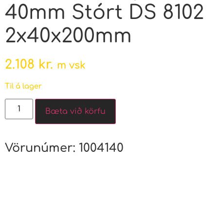
40mm Stórt DS 8102
2x40x200mm
2.108
kr.
m vsk
Til á lager
Bæta við körfu
Vörunúmer:
1004140