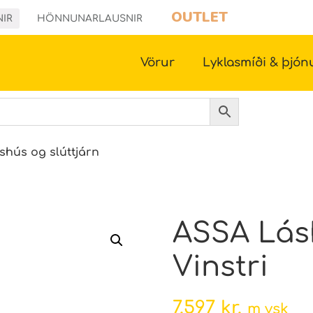
OUTLET
NIR
HÖNNUNARLAUSNIR
Vörur
Lyklasmíði & þjón
shús og slúttjárn
ASSA Lás
Vinstri
7.597
kr.
m vsk