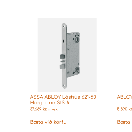
ASSA ABLOY Láshús 621-50
ABLOY
Hægri Inn SIS #
37.689
kr.
5.890
kr
m vsk
Bæta við körfu
Bæta 