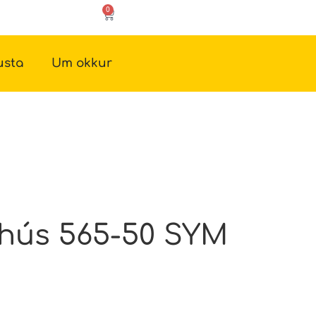
0
usta
Um okkur
hús 565-50 SYM