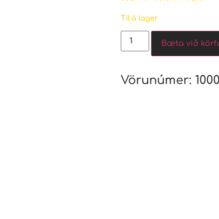
Til á lager
Bæta við körf
Vörunúmer:
1000