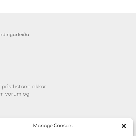
endingarleiða
d
í póstlistann okkar
jum vörum og
Manage Consent