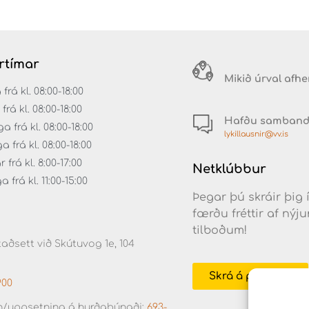
rtímar
Mikið úrval afh
á kl. 08:00-18:00
rá kl. 08:00-18:00
Hafðu samban
 frá kl. 08:00-18:00
lykillausnir@vv.is
frá kl. 08:00-18:00
frá kl. 8:00-17:00
Netklúbbur
frá kl. 11:00-15:00
Þegar þú skráir þig 
færðu fréttir af ný
tilboðum!
aðsett við Skútuvog 1e, 104
Skrá á póstlista
900
/uppsetning á hurðabúnaði:
693-