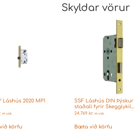
Skyldar vörur
 Láshús 2020 MP1
SSF Láshús DIN Þýskur
staðall fyrir Skegglykil
Messing Vinstri Köntuð
.
24.769
kr.
m vsk
m vsk
55/24/72mm
við körfu
Bæta við körfu