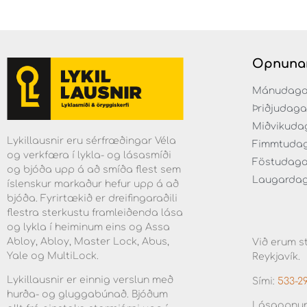
Opnuna
Mánudaga fr
Þriðjudaga f
Miðvikudaga
Lykillausnir eru sérfræðingar Véla
Fimmtudaga 
og verkfæra í lykla- og lásasmíði
Föstudagar 
og bjóða upp á að smíða flest sem
Laugardaga 
íslenskur markaður hefur upp á að
bjóða. Fyrirtækið er dreifingaraðili
flestra sterkustu framleiðenda lása
og lykla í heiminum eins og Assa
Abloy, Abloy, Master Lock, Abus,
Við erum st
Yale og MultiLock.
Reykjavík.
Lykillausnir er einnig verslun með
Sími:
533-2
hurða- og gluggabúnað. Bjóðum
Lásaopnun