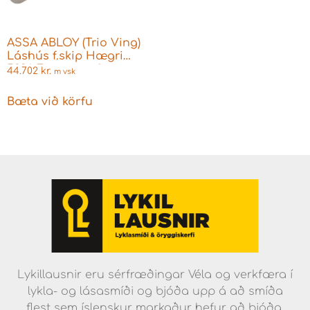
ASSA ABLOY (Trio Ving)
Láshús f.skip Hægri
5336 Eingöngu fyrir
44.702
kr.
m vsk
hurðarhandfang
Bæta við körfu
Lykillausnir eru sérfræðingar Véla og verkfæra í
lykla- og lásasmíði og bjóða upp á að smíða
flest sem íslenskur markaður hefur að bjóða.