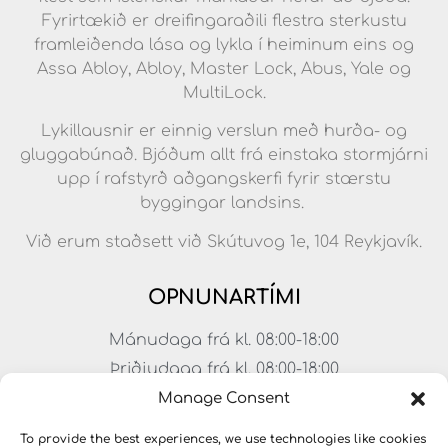
Fyrirtækið er dreifingaraðili flestra sterkustu
framleiðenda lása og lykla í heiminum eins og
Assa Abloy, Abloy, Master Lock, Abus, Yale og
MultiLock.
Lykillausnir er einnig verslun með hurða- og
gluggabúnað. Bjóðum allt frá einstaka stormjárni
upp í rafstyrð aðgangskerfi fyrir stærstu
byggingar landsins.
Við erum staðsett við Skútuvog 1e, 104 Reykjavík.
OPNUNARTÍMI
Mánudaga frá kl. 08:00-18:00
Þriðjudaga frá kl. 08:00-18:00
Miðvikudaga frá kl. 08:00-18:00
Manage Consent
Fimmtudaga frá kl. 08:00-18:00
To provide the best experiences, we use technologies like cookies