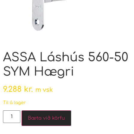
ASSA Láshús 560-50
SYM Hægri
9.288
kr.
m vsk
Til á lager
Bæta við körfu