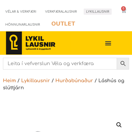
0
VÉLAR & VERKFÆRI
VERKFÆRALAUSNIR
LYKILLAUSNIR
OUTLET
HÖNNUNARLAUSNIR
Heim
/
Lykillausnir
/
Hurðabúnaður
/ Láshús og
slúttjárn