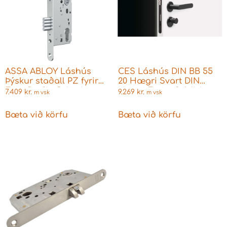
ASSA ABLOY Láshús
CES Láshús DIN BB 55
Þýskur staðall PZ fyrir
20 Hægri Svart DIN
Euro Profile Sylinder
Hægri Fyrir yfirfelldar
7.409
kr.
9.269
kr.
m vsk
m vsk
24/60/72mm
hurðir Fyrir Skegglykil
Bæta við körfu
Bæta við körfu