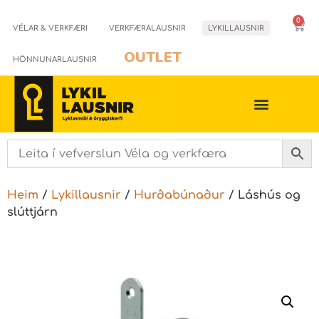
0
VÉLAR & VERKFÆRI
VERKFÆRALAUSNIR
LYKILLAUSNIR
OUTLET
HÖNNUNARLAUSNIR
Heim
/
Lykillausnir
/
Hurðabúnaður
/ Láshús og
slúttjárn