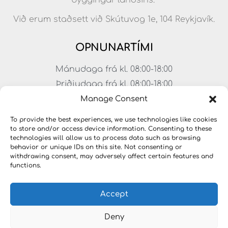
Við erum staðsett við Skútuvog 1e, 104 Reykjavík.
OPNUNARTÍMI
Mánudaga frá kl. 08:00-18:00
Þriðjudaga frá kl. 08:00-18:00
Miðvikudaga frá kl. 08:00-18:00
Manage Consent
Fimmtudaga frá kl. 08:00-18:00
To provide the best experiences, we use technologies like cookies
Föstudaga frá kl. 08:00-17:00
to store and/or access device information. Consenting to these
technologies will allow us to process data such as browsing
Laugardagar frá kl. 11:00-15:00
behavior or unique IDs on this site. Not consenting or
withdrawing consent, may adversely affect certain features and
functions.
Accept
Deny