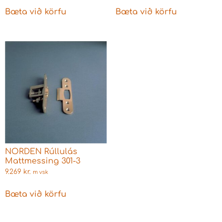
Bæta við körfu
Bæta við körfu
NORDEN Rúllulás
Mattmessing 301-3
9.269
kr.
m vsk
Bæta við körfu