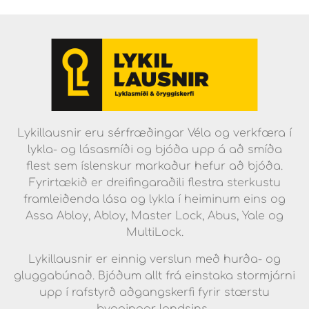
Lykillausnir eru sérfræðingar Véla og verkfæra í
lykla- og lásasmíði og bjóða upp á að smíða
flest sem íslenskur markaður hefur að bjóða.
Fyrirtækið er dreifingaraðili flestra sterkustu
framleiðenda lása og lykla í heiminum eins og
Assa Abloy, Abloy, Master Lock, Abus, Yale og
MultiLock.
Lykillausnir er einnig verslun með hurða- og
gluggabúnað. Bjóðum allt frá einstaka stormjárni
upp í rafstyrð aðgangskerfi fyrir stærstu
byggingar landsins.