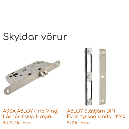
Skyldar vörur
ASSA ABLOY (Trio Ving)
ABLOY Slúttjárn DIN
Láshús f.skip Hægri
Fyrir Þýskan staðal 4240
5336 Eingöngu fyrir
44.702
kr.
992
kr.
m vsk
m vsk
hurðarhandfang