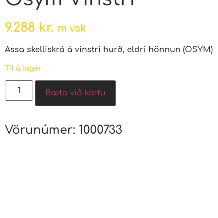
9.288
kr.
m vsk
Assa skelliskrá á vinstri hurð, eldri hönnun (OSYM)
Til á lager
Bæta við körfu
Vörunúmer:
1000733