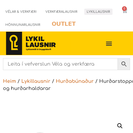
0
VÉLAR & VERKFÆRI
VERKFÆRALAUSNIR
LYKILLAUSNIR
OUTLET
HÖNNUNARLAUSNIR
Heim
/
Lykillausnir
/
Hurðabúnaður
/ Hurðarstopp
og hurðarhaldarar