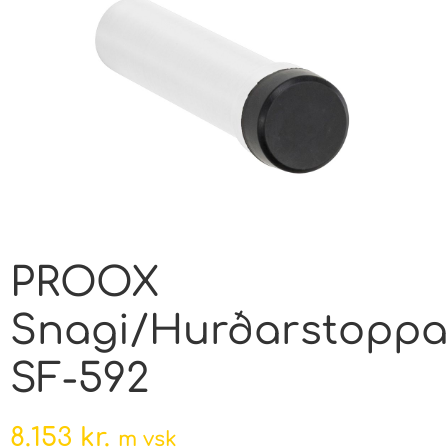
PROOX
Snagi/Hurðarstoppa
SF-592
8.153
kr.
m vsk