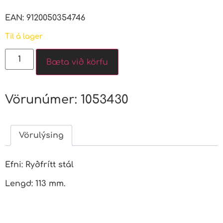
EAN: 9120050354746
Til á lager
Bæta við körfu
Vörunúmer:
1053430
Vörulýsing
Efni: Ryðfrítt stál
Lengd: 113 mm.