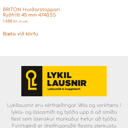
BRITON Hurðarstoppari
Ryðfrítt 45 mm 4740.SS
1.488
kr.
m vsk
Bæta við körfu
Lykillausnir eru sérfræðingar Véla og verkfæra í
lykla- og lásasmíði og bjóða upp á að smíða
flest sem íslenskur markaður hefur að bjóða.
Fyrirtækið er dreifingaraðili flestra sterkustu