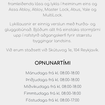
framleiðenda lása og lykla í heiminum eins og
Assa Abloy, Abloy, Master Lock, Abus, Yale og
MultiLock.
Lykillausnir er einnig verslun með hurða- og
gluggabúnað. Bjóðum allt frá einstaka stormjárni
upp í rafstyrð aðgangskerfi fyrir stærstu
byggingar landsins.
Við erum staðsett við Skútuvog 1e, 104 Reykjavík.
OPNUNARTÍMI
Mánudaga frá kl. 08:00-18:00
Þriðjudaga frá kl. 08:00-18:00
Miðvikudaga frá kl. 08:00-18:00
Fimmtudaga frá kl. 08:00-18:00
Föstudaga frá kl. 08:00-17:00