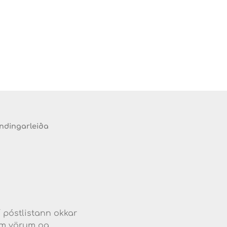
endingarleiða
d
í póstlistann okkar
jum vörum og