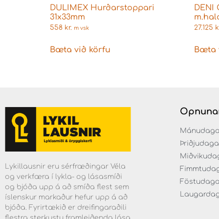
DULIMEX Hurðarstoppari
DENI 
31x33mm
m.hal
558
kr.
27.125
k
m vsk
Bæta við körfu
Bæta 
Opnuna
Mánudaga fr
Þriðjudaga f
Miðvikudaga
Lykillausnir eru sérfræðingar Véla
Fimmtudaga 
og verkfæra í lykla- og lásasmíði
Föstudagar 
og bjóða upp á að smíða flest sem
Laugardaga 
íslenskur markaður hefur upp á að
bjóða. Fyrirtækið er dreifingaraðili
flestra sterkustu framleiðenda lása