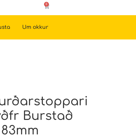
0
usta
Um okkur
rðarstoppari
ðfr Burstað
 83mm