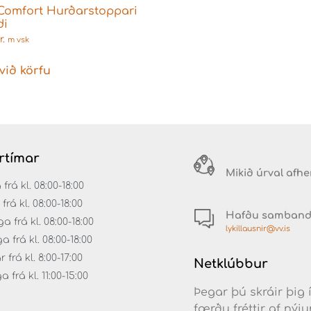
Comfort Hurðarstoppari
di
r.
m vsk
við körfu
rtímar
Mikið úrval afh
á kl. 08:00-18:00
rá kl. 08:00-18:00
Hafðu samban
 frá kl. 08:00-18:00
lykillausnir@vv.is
frá kl. 08:00-18:00
frá kl. 8:00-17:00
Netklúbbur
frá kl. 11:00-15:00
Þegar þú skráir þig 
færðu fréttir af ný