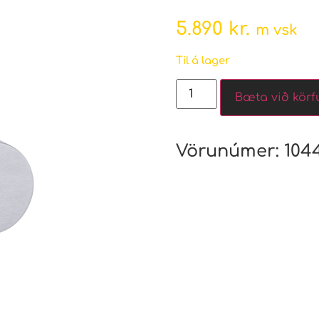
5.890
kr.
m vsk
Til á lager
Bæta við körf
Vörunúmer:
104