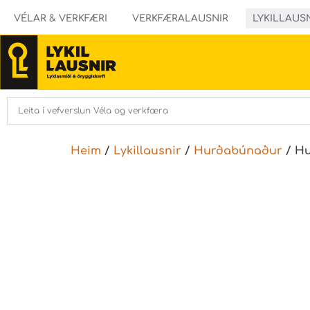
VÉLAR & VERKFÆRI
VERKFÆRALAUSNIR
LYKILLAUS
Heim
/
Lykillausnir
/
Hurðabúnaður
/ Hu