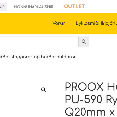
OUTLET
NIR
HÖNNUNARLAUSNIR
Vörur
Lyklasmíði & þjón
rðarstopparar og hurðarhaldarar
PROOX Hu
PU-590 Ry
Q20mm x