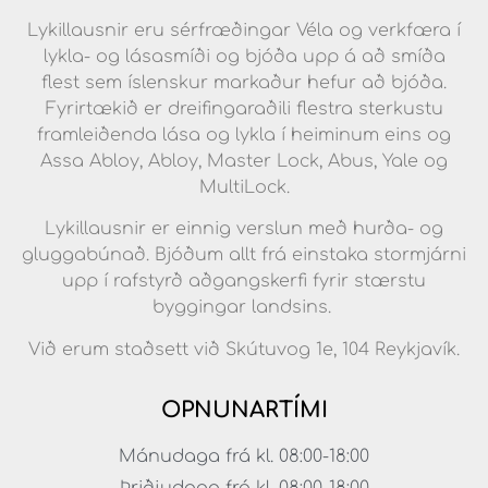
Lykillausnir eru sérfræðingar Véla og verkfæra í
lykla- og lásasmíði og bjóða upp á að smíða
flest sem íslenskur markaður hefur að bjóða.
Fyrirtækið er dreifingaraðili flestra sterkustu
framleiðenda lása og lykla í heiminum eins og
Assa Abloy, Abloy, Master Lock, Abus, Yale og
MultiLock.
Lykillausnir er einnig verslun með hurða- og
gluggabúnað. Bjóðum allt frá einstaka stormjárni
upp í rafstyrð aðgangskerfi fyrir stærstu
byggingar landsins.
Við erum staðsett við Skútuvog 1e, 104 Reykjavík.
OPNUNARTÍMI
Mánudaga frá kl. 08:00-18:00