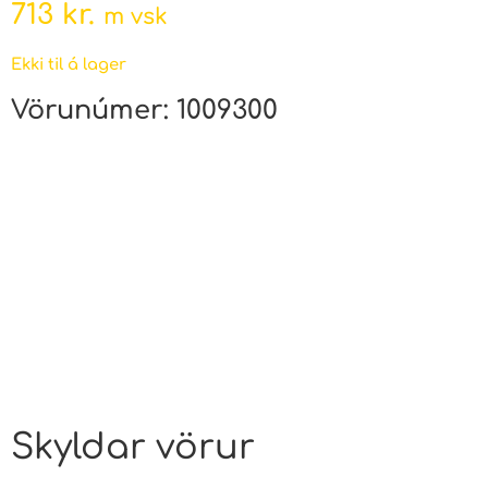
713
kr.
m vsk
Ekki til á lager
Vörunúmer:
1009300
Skyldar vörur