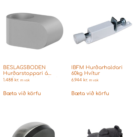
BESLAGSBODEN
IBFM Hurðarhaldari
Hurðarstoppari á
60kg Hvítur
hurðarhandfang 2 stk
1.488
kr.
6.944
kr.
m vsk
m vsk
Bæta við körfu
Bæta við körfu