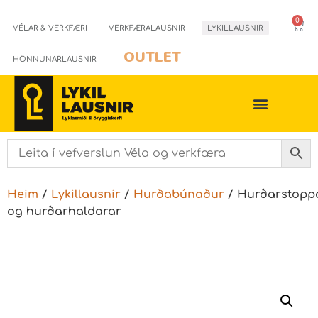
0
VÉLAR & VERKFÆRI
VERKFÆRALAUSNIR
LYKILLAUSNIR
OUTLET
HÖNNUNARLAUSNIR
Heim
/
Lykillausnir
/
Hurðabúnaður
/ Hurðarstopp
og hurðarhaldarar