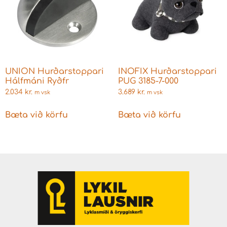
UNION Hurðarstoppari
INOFIX Hurðarstoppari
Hálfmáni Ryðfr
PUG 3185-7-000
2.034
kr.
3.689
kr.
m vsk
m vsk
Bæta við körfu
Bæta við körfu