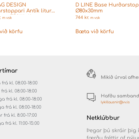
AG DESIGN
D LINE Base Hurðarstop
stoppari Antík litur
Ø80x30mm
mm 753111-41
.
744
kr.
m vsk
m vsk
við körfu
Bæta við körfu
rtímar
Mikið úrval afh
á kl. 08:00-18:00
rá kl. 08:00-18:00
Hafðu samban
 frá kl. 08:00-18:00
lykillausnir@vv.is
frá kl. 08:00-18:00
frá kl. 8:00-17:00
Netklúbbur
frá kl. 11:00-15:00
Þegar þú skráir þig 
færðu fréttir af ný