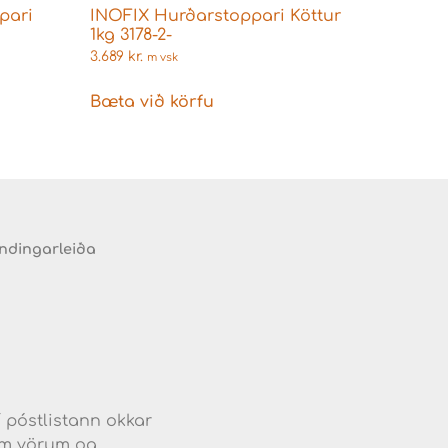
pari
INOFIX Hurðarstoppari Köttur
1kg 3178-2-
3.689
kr.
m vsk
Bæta við körfu
endingarleiða
d
í póstlistann okkar
jum vörum og