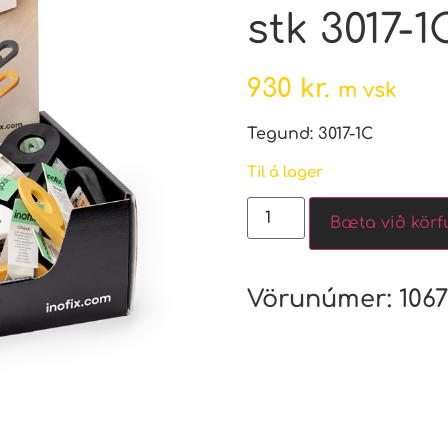
stk 3017-1
930
kr.
m vsk
Tegund: 3017-1C
Til á lager
Bæta við körf
Vörunúmer:
106