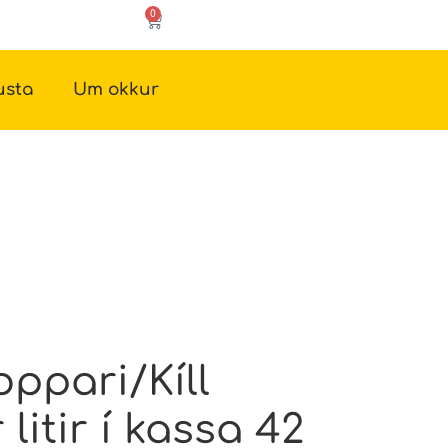
0
usta
Um okkur
ppari/Kíll
litir í kassa 42