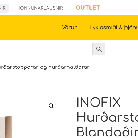
OUTLET
NIR
HÖNNUNARLAUSNIR
Vörur
Lyklasmíði & þjón
rðarstopparar og hurðarhaldarar
INOFIX
Hurðarsto
Blandaðir 