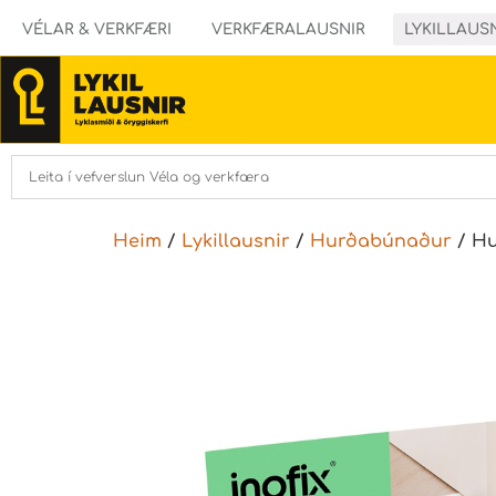
VÉLAR & VERKFÆRI
VERKFÆRALAUSNIR
LYKILLAUS
Heim
/
Lykillausnir
/
Hurðabúnaður
/ Hu