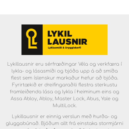
Lykillausnir eru sérfræðingar Véla og verkfæra í
lykla- og lásasmíði og bjóða upp á að smíða
flest sem íslenskur markaður hefur að bjóða.
Fyrirtækið er dreifingaraðili flestra sterkustu
framleiðenda lása og lykla í heiminum eins og
Assa Abloy, Abloy, Master Lock, Abus, Yale og
MultiLock.
Lykillausnir er einnig verslun með hurða- og
gluggabúnað. Bjóðum allt frá einstaka stormjárni