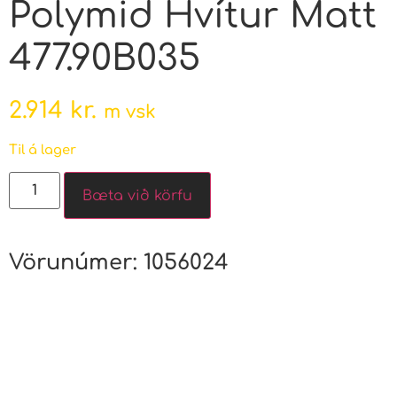
Polymid Hvítur Matt
477.90B035
2.914
kr.
m vsk
Til á lager
Bæta við körfu
Vörunúmer:
1056024