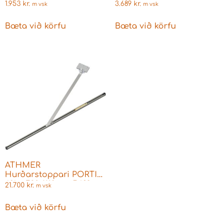
1.953
kr.
3.689
kr.
m vsk
m vsk
Bæta við körfu
Bæta við körfu
ATHMER
Hurðarstoppari PORTI
60kg 720-1110mm 5489
21.700
kr.
m vsk
Bæta við körfu