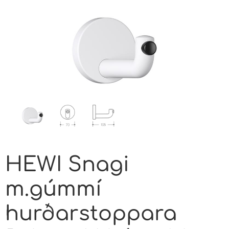
HEWI Snagi
m.gúmmí
hurðarstoppara