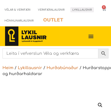
0
VÉLAR & VERKFÆRI
VERKFÆRALAUSNIR
LYKILLAUSNIR
OUTLET
HÖNNUNARLAUSNIR
Heim
/
Lykillausnir
/
Hurðabúnaður
/ Hurðarstopp
og hurðarhaldarar