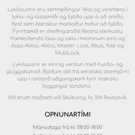
Lykillausnir eru sérfræðingar Véla og verkfæra í
lykla- og lásasmíði og bjóða upp á að smíða
flest sem íslenskur markaður hefur að bjóða.
Fyrirtækið er dreifingaraðili flestra sterkustu
framleiðenda lása og lykla í heiminum eins og
Assa Abloy, Abloy, Master Lock, Abus, Yale og
MultiLock.
Lykillausnir er einnig verslun með hurða- og
gluggabúnað. Bjóðum allt frá einstaka stormjárni
upp í rafstyrð aðgangskerfi fyrir stærstu
byggingar landsins.
Við erum staðsett við Skútuvog 1e, 104 Reykjavík.
OPNUNARTÍMI
Mánudaga frá kl. 08:00-18:00