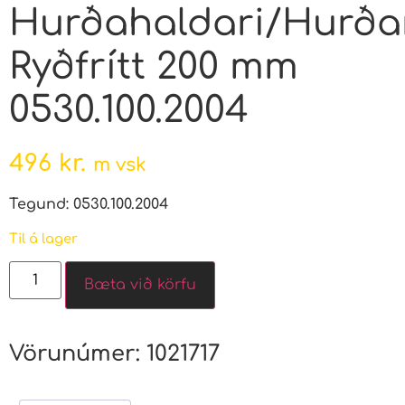
Hurðahaldari/Hurða
Ryðfrítt 200 mm
0530.100.2004
496
kr.
m vsk
Tegund: 0530.100.2004
Til á lager
Bæta við körfu
Vörunúmer:
1021717