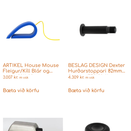
ARTIKEL House Mouse
BESLAG DESIGN Dexter
Fleigur/Kíll Blár og
Hurðarstoppari 82mm
gulur 3011-03
Svartur 753130-11
3.007
kr.
4.309
kr.
m vsk
m vsk
Bæta við körfu
Bæta við körfu