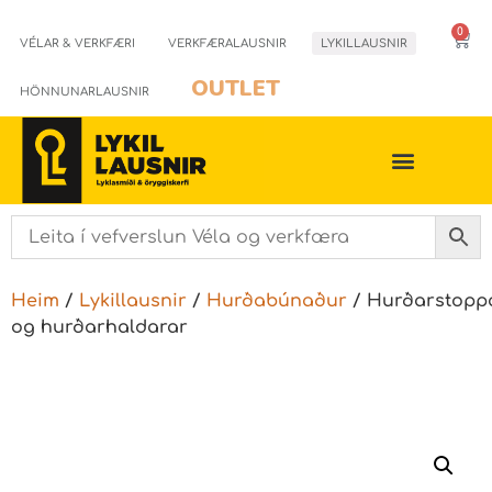
0
VÉLAR & VERKFÆRI
VERKFÆRALAUSNIR
LYKILLAUSNIR
OUTLET
HÖNNUNARLAUSNIR
Heim
/
Lykillausnir
/
Hurðabúnaður
/ Hurðarstopp
og hurðarhaldarar