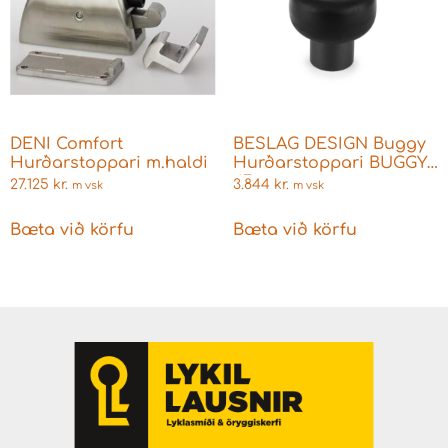
DENI Comfort
BESLAG DESIGN Buggy
Hurðarstoppari m.haldi
Hurðarstoppari BUGGY
47mm
27.125
kr.
3.844
kr.
m vsk
m vsk
Bæta við körfu
Bæta við körfu