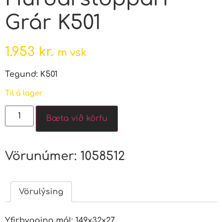
Grár K501
1.953
kr.
m vsk
Tegund: K501
Til á lager
Bæta við körfu
Vörunúmer:
1058512
Vörulýsing
Yfirbygging mál: 149x32x27