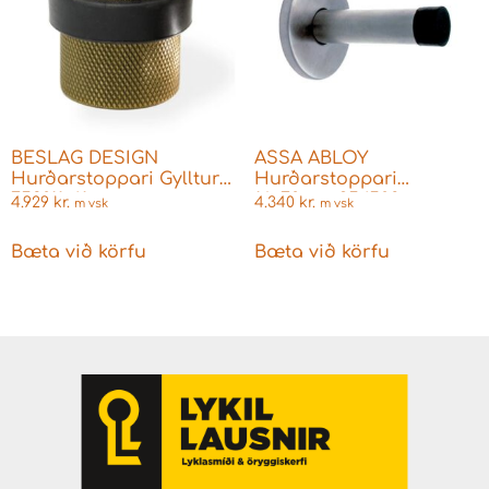
BESLAG DESIGN
ASSA ABLOY
Hurðarstoppari Gylltur
Hurðarstoppari
753011-41
16x70mm 954508
4.929
kr.
4.340
kr.
m vsk
m vsk
Bæta við körfu
Bæta við körfu