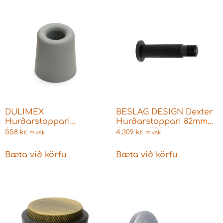
DULIMEX
BESLAG DESIGN Dexter
Hurðarstoppari
Hurðarstoppari 82mm
30x24mm
Svartur 753130-11
558
kr.
4.309
kr.
m vsk
m vsk
Bæta við körfu
Bæta við körfu