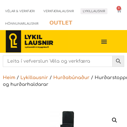
0
VÉLAR & VERKFÆRI
VERKFÆRALAUSNIR
LYKILLAUSNIR
OUTLET
HÖNNUNARLAUSNIR
Heim
/
Lykillausnir
/
Hurðabúnaður
/ Hurðarstopp
og hurðarhaldarar