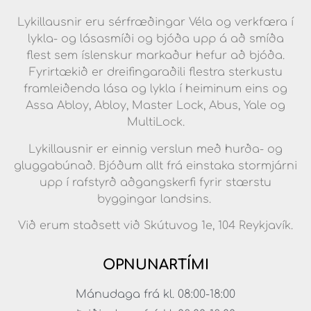
Lykillausnir eru sérfræðingar Véla og verkfæra í
lykla- og lásasmíði og bjóða upp á að smíða
flest sem íslenskur markaður hefur að bjóða.
Fyrirtækið er dreifingaraðili flestra sterkustu
framleiðenda lása og lykla í heiminum eins og
Assa Abloy, Abloy, Master Lock, Abus, Yale og
MultiLock.
Lykillausnir er einnig verslun með hurða- og
gluggabúnað. Bjóðum allt frá einstaka stormjárni
upp í rafstyrð aðgangskerfi fyrir stærstu
byggingar landsins.
Við erum staðsett við Skútuvog 1e, 104 Reykjavík.
OPNUNARTÍMI
Mánudaga frá kl. 08:00-18:00