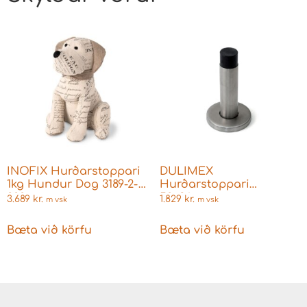
INOFIX Hurðarstoppari
DULIMEX
1kg Hundur Dog 3189-2-
Hurðarstoppari
000
50x86mm
3.689
kr.
1.829
kr.
m vsk
m vsk
Bæta við körfu
Bæta við körfu