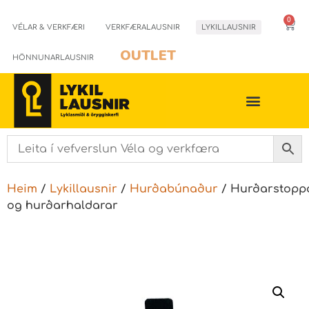
0
VÉLAR & VERKFÆRI
VERKFÆRALAUSNIR
LYKILLAUSNIR
OUTLET
HÖNNUNARLAUSNIR
Heim
/
Lykillausnir
/
Hurðabúnaður
/ Hurðarstopp
og hurðarhaldarar