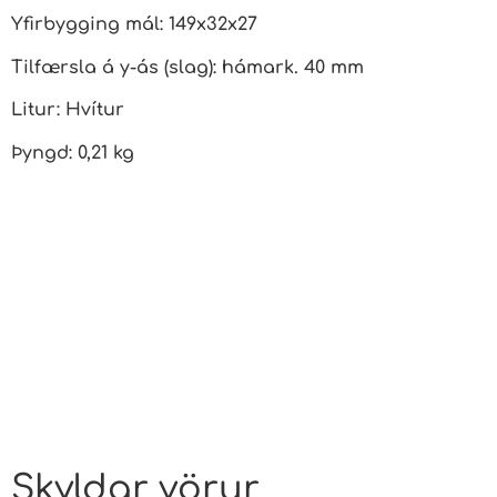
Yfirbygging mál: 149x32x27
Tilfærsla á y-ás (slag): hámark. 40 mm
Litur: Hvítur
Þyngd: 0,21 kg
Skyldar vörur