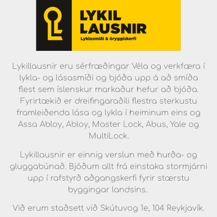
Lykillausnir eru sérfræðingar Véla og verkfæra í
lykla- og lásasmíði og bjóða upp á að smíða
flest sem íslenskur markaður hefur að bjóða.
Fyrirtækið er dreifingaraðili flestra sterkustu
framleiðenda lása og lykla í heiminum eins og
Assa Abloy, Abloy, Master Lock, Abus, Yale og
MultiLock.
Lykillausnir er einnig verslun með hurða- og
gluggabúnað. Bjóðum allt frá einstaka stormjárni
upp í rafstyrð aðgangskerfi fyrir stærstu
byggingar landsins.
Við erum staðsett við Skútuvog 1e, 104 Reykjavík.