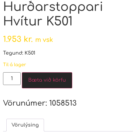
Hurðarstoppari
Hvítur K501
1.953
kr.
m vsk
Tegund: K501
Til á lager
Bæta við körfu
Vörunúmer:
1058513
Vörulýsing