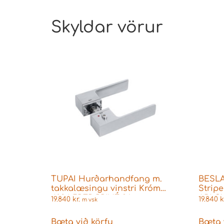
Skyldar vörur
TUPAI Hurðarhandfang m.
BESLA
takkalæsingu vinstri Króm
Strip
4084 5REP PRIVÉ 96
ABLOY
19.840
kr.
19.840
k
m vsk
752012
Bæta við körfu
Bæta 