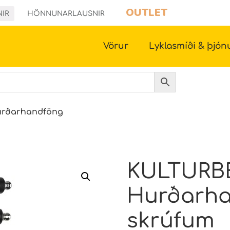
OUTLET
NIR
HÖNNUNARLAUSNIR
Vörur
Lyklasmíði & þjón
urðarhandföng
KULTURB
Hurðarha
skrúfum