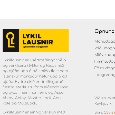
Opnuna
Mánudaga fr
Þriðjudaga f
Miðvikudaga
Lykillausnir eru sérfræðingar Véla
Fimmtudaga 
og verkfæra í lykla- og lásasmíði
Föstudagar 
og bjóða upp á að smíða flest sem
Laugardaga 
íslenskur markaður hefur upp á að
bjóða. Fyrirtækið er dreifingaraðili
flestra sterkustu framleiðenda lása
og lykla í heiminum eins og Assa
Abloy, Abloy, Master Lock, Abus,
Við erum st
Yale og MultiLock.
Reykjavík.
Lykillausnir er einnig verslun með
Sími:
533-2