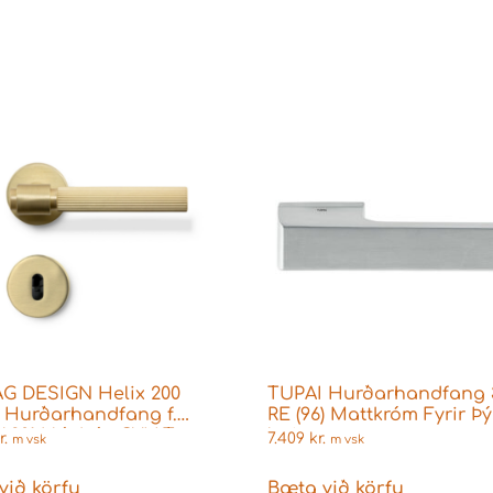
G DESIGN Helix 200
TUPAI Hurðarhandfang 
e Hurðarhandfang f.
RE (96) Mattkróm Fyrir Þ
 2014 láshús GYLLT
læisngar
r.
7.409
kr.
m vsk
m vsk
-41
við körfu
Bæta við körfu