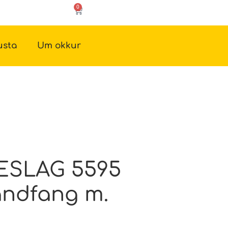
0
usta
Um okkur
ESLAG 5595
ndfang m.