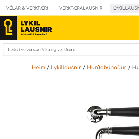
VÉLAR & VERKFÆRI
VERKFÆRALAUSNIR
LYKILLAUS
Heim
/
Lykillausnir
/
Hurðabúnaður
/ H