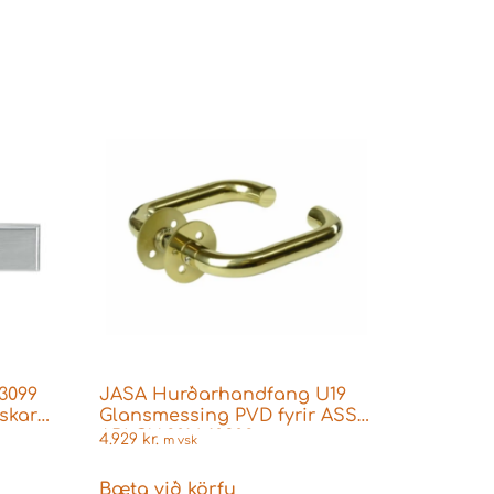
3099
JASA Hurðarhandfang U19
ýskar
Glansmessing PVD fyrir ASSA
ABLOY 2014 10302
4.929
kr.
m vsk
Bæta við körfu