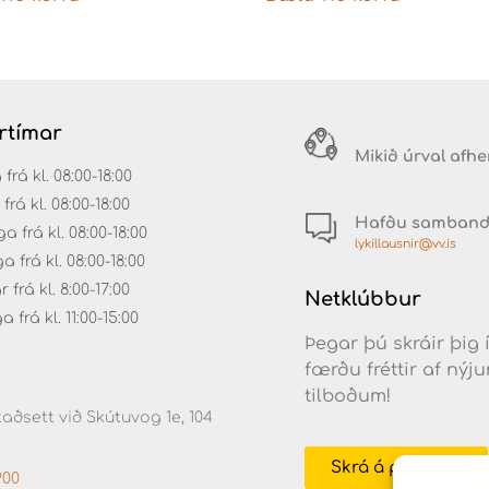
rtímar
Mikið úrval afh
á kl. 08:00-18:00
rá kl. 08:00-18:00
Hafðu samban
 frá kl. 08:00-18:00
lykillausnir@vv.is
frá kl. 08:00-18:00
frá kl. 8:00-17:00
Netklúbbur
frá kl. 11:00-15:00
Þegar þú skráir þig 
færðu fréttir af ný
tilboðum!
aðsett við Skútuvog 1e, 104
Skrá á póstlista
900