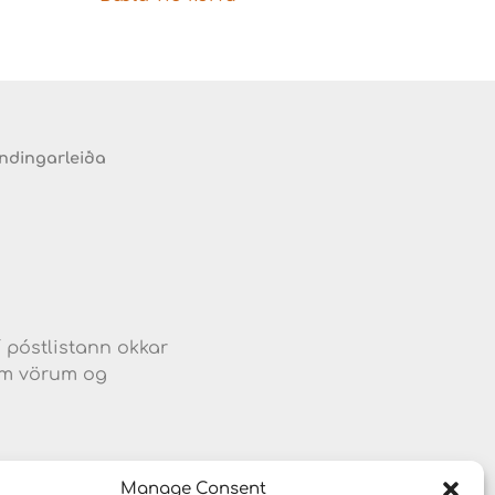
endingarleiða
d
í póstlistann okkar
jum vörum og
Manage Consent