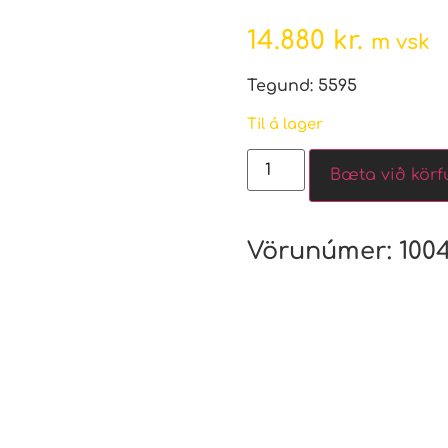
14.880
kr.
m vsk
Tegund: 5595
Til á lager
Bæta við körf
Vörunúmer:
100