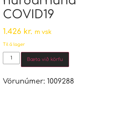
hurðarhúna
COVID19
1.426
kr.
m vsk
Til á lager
Bæta við körfu
Vörunúmer:
1009288