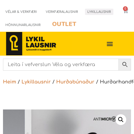
0
VÉLAR & VERKFÆRI
VERKFÆRALAUSNIR
LYKILLAUSNIR
OUTLET
HÖNNUNARLAUSNIR
Heim
/
Lykillausnir
/
Hurðabúnaður
/ Hurðarhand