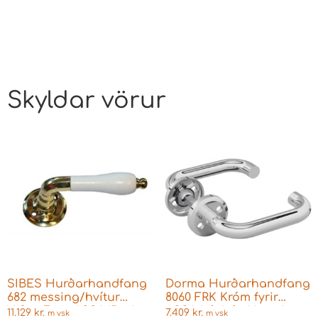
Skyldar vörur
SIBES Hurðarhandfang
Dorma Hurðarhandfang
682 messing/hvítur
8060 FRK Króm fyrir
Viður Fyrir ASSA/Boda
ASSA Láshús Utandyra
11.129
kr.
7.409
kr.
m vsk
m vsk