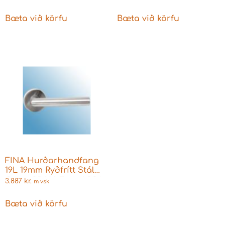
Bæta við körfu
Bæta við körfu
FINA Hurðarhandfang
19L 19mm Ryðfrítt Stál
Cover SD002 Fyrir ASSA
3.887
kr.
m vsk
og Þýskar læsingar
Bæta við körfu