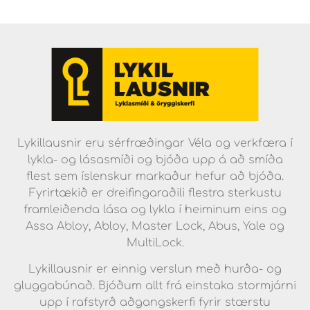
Lykillausnir eru sérfræðingar Véla og verkfæra í
lykla- og lásasmíði og bjóða upp á að smíða
flest sem íslenskur markaður hefur að bjóða.
Fyrirtækið er dreifingaraðili flestra sterkustu
framleiðenda lása og lykla í heiminum eins og
Assa Abloy, Abloy, Master Lock, Abus, Yale og
MultiLock.
Lykillausnir er einnig verslun með hurða- og
gluggabúnað. Bjóðum allt frá einstaka stormjárni
upp í rafstyrð aðgangskerfi fyrir stærstu