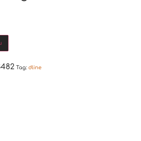
u
3482
Tag:
dline