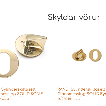
Skyldar vörur
Sylinderskiltasett
RANDI Sylinderskiltasett
messing SOLID KOME
Glansmessing SOLID Fyr
ASSA P1100.914.A
ASSA P1140.91A13
.
14.260
kr.
m vsk
m vsk