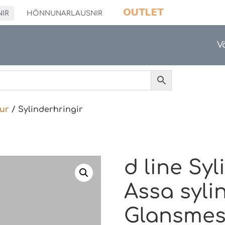
OUTLET
NIR
HÖNNUNARLAUSNIR
V
ur
/ Sylinderhringir
d line Syl
Assa syli
Glansmes