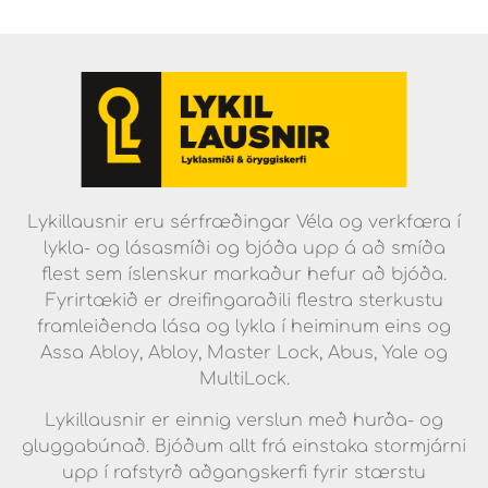
Lykillausnir eru sérfræðingar Véla og verkfæra í
lykla- og lásasmíði og bjóða upp á að smíða
flest sem íslenskur markaður hefur að bjóða.
Fyrirtækið er dreifingaraðili flestra sterkustu
framleiðenda lása og lykla í heiminum eins og
Assa Abloy, Abloy, Master Lock, Abus, Yale og
MultiLock.
Lykillausnir er einnig verslun með hurða- og
gluggabúnað. Bjóðum allt frá einstaka stormjárni
upp í rafstyrð aðgangskerfi fyrir stærstu