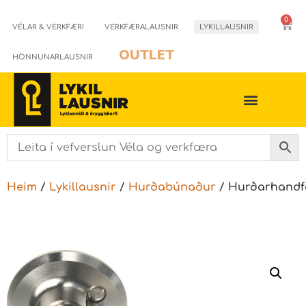
0
VÉLAR & VERKFÆRI
VERKFÆRALAUSNIR
LYKILLAUSNIR
OUTLET
HÖNNUNARLAUSNIR
Heim
/
Lykillausnir
/
Hurðabúnaður
/ Hurðarhand