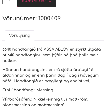
Bæta við körfu
Vörunúmer:
1000409
Vörulýsing
6640 handfangið frá ASSA ABLOY er styrkt útgáfa
af 640 handfanginu sem þýðir að það þolir meiri
notkun.
Hönnun handfangsins er frá sjötta áratugi 19.
aldarinnar og er enn þann dag í dag í hávegum
höfð. Handfangið er þægilegt og endist vel.
Efni í handfangi: Messing
Yfirborðsáferð: Nikkel (einnig til í mattkróm,
glansmessing og mattmessing)