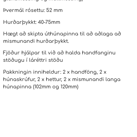
Þvermál rósettu: 52 mm
Hurðarþykkt: 40-75mm
Hægt að skipta úthúnapinna til að aðlaga að
mismunandi hurðarþykkt.
Fjöður hjálpar til við að halda handfanginu
stöðugu í láréttri stöðu
Pakkningin inniheldur: 2 x handföng, 2 x
húnaskrúfur, 2 x hettur, 2 x mismunandi langa
húnapinna (102mm og 120mm)