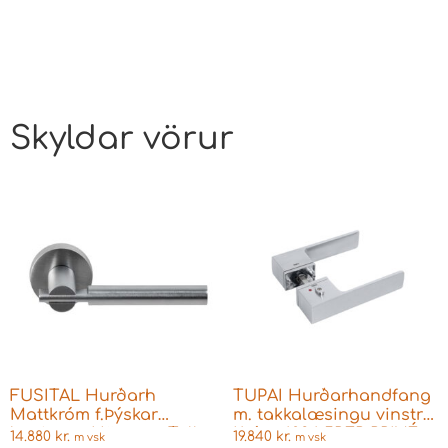
Skyldar vörur
FUSITAL Hurðarh
TUPAI Hurðarhandfang
Mattkróm f.Þýskar
m. takkalæsingu vinstri
læsingar Hönnun: Taller
Króm 4084 5REP PRIVÉ
14.880
kr.
19.840
kr.
m vsk
m vsk