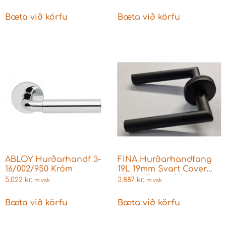
Design Ricardo Bofill
96
Bæta við körfu
Bæta við körfu
ABLOY Hurðarhandf 3-
FINA Hurðarhandfang
16/002/950 Króm
19L 19mm Svart Cover
SD002 Fyrir ASSA og
5.022
kr.
3.887
kr.
m vsk
m vsk
Þýskar læsingar
Bæta við körfu
Bæta við körfu