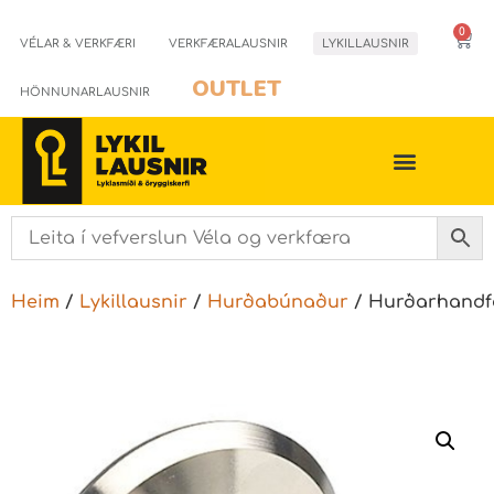
0
VÉLAR & VERKFÆRI
VERKFÆRALAUSNIR
LYKILLAUSNIR
OUTLET
HÖNNUNARLAUSNIR
Heim
/
Lykillausnir
/
Hurðabúnaður
/ Hurðarhand