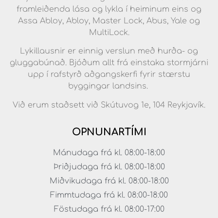
framleiðenda lása og lykla í heiminum eins og
Assa Abloy, Abloy, Master Lock, Abus, Yale og
MultiLock.
Lykillausnir er einnig verslun með hurða- og
gluggabúnað. Bjóðum allt frá einstaka stormjárni
upp í rafstyrð aðgangskerfi fyrir stærstu
byggingar landsins.
Við erum staðsett við Skútuvog 1e, 104 Reykjavík.
OPNUNARTÍMI
Mánudaga frá kl. 08:00-18:00
Þriðjudaga frá kl. 08:00-18:00
Miðvikudaga frá kl. 08:00-18:00
Fimmtudaga frá kl. 08:00-18:00
Föstudaga frá kl. 08:00-17:00