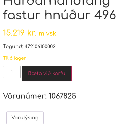
Hurðarhandfang
fastur hnúður 496
15.219
kr.
m vsk
Tegund: 472106100002
Til á lager
Bæta við körfu
Vörunúmer:
1067825
Vörulýsing