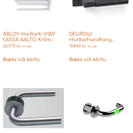
ABLOY Hurðarh 1/007
DEURStijl
f.ASSA AALTO Króm
Hurðarhandfang
Hægri DH001
Gropius Svart með
26.970
kr.
19.840
kr.
m vsk
m vsk
köntuðum rósettum
Fyrir Þýskar læsingar
Bæta við körfu
Bæta við körfu
Bauhaus