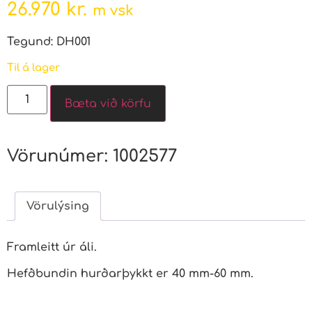
26.970
kr.
m vsk
Tegund: DH001
Til á lager
Bæta við körfu
Vörunúmer:
1002577
Vörulýsing
Framleitt úr áli.
Hefðbundin hurðarþykkt er 40 mm-60 mm.