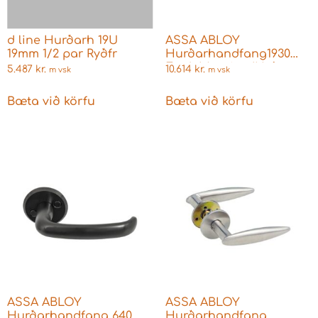
d line Hurðarh 19U
ASSA ABLOY
19mm 1/2 par Ryðfr
Hurðarhandfang1930
Epok Messing/Hvítt
5.487
kr.
10.614
kr.
m vsk
m vsk
Bæta við körfu
Bæta við körfu
ASSA ABLOY
ASSA ABLOY
Hurðarhandfang 640
Hurðarhandfang