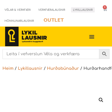
0
VÉLAR & VERKFÆRI
VERKFÆRALAUSNIR
LYKILLAUSNIR
OUTLET
HÖNNUNARLAUSNIR
Heim
/
Lykillausnir
/
Hurðabúnaður
/ Hurðarhand