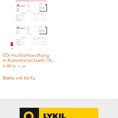
EDI Hurðarhandfang
m.Klósettsnerilsetti 1763
f.Þýskar læsingar
4.185
kr.
m vsk
Bæta við körfu