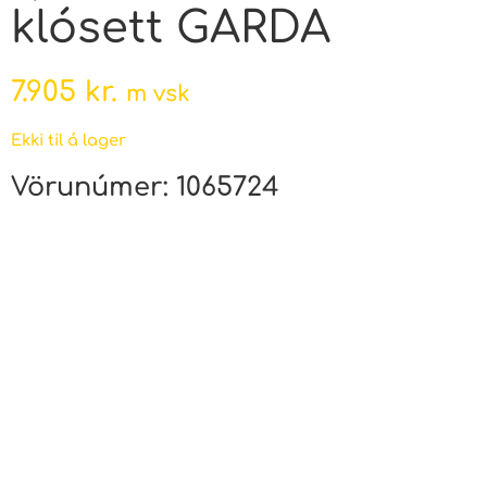
klósett GARDA
7.905
kr.
m vsk
Ekki til á lager
Vörunúmer:
1065724