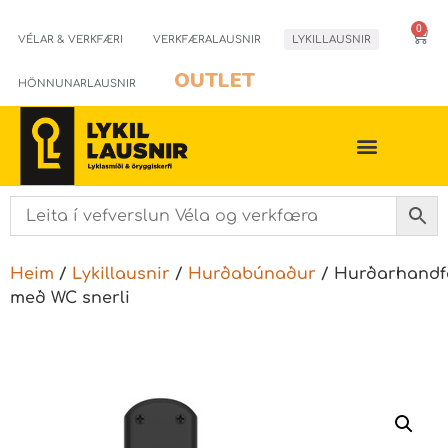
0
VÉLAR & VERKFÆRI
VERKFÆRALAUSNIR
LYKILLAUSNIR
OUTLET
HÖNNUNARLAUSNIR
Heim
/
Lykillausnir
/
Hurðabúnaður
/ Hurðarhand
með WC snerli