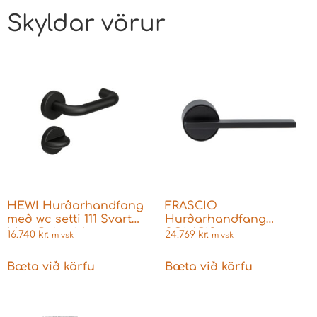
Skyldar vörur
HEWI Hurðarhandfang
FRASCIO
með wc setti 111 Svart
Hurðarhandfang
Matt Polymid
SOLARIS m.
16.740
kr.
24.769
kr.
m vsk
m vsk
111PBR02.130 Fyrir Þýskar
klósettsnerilsetti matt
læsingar
svart
Bæta við körfu
Bæta við körfu