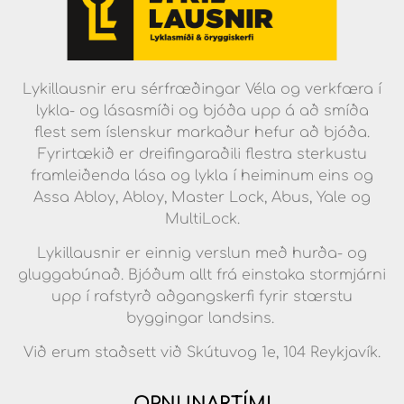
Lykillausnir eru sérfræðingar Véla og verkfæra í
lykla- og lásasmíði og bjóða upp á að smíða
flest sem íslenskur markaður hefur að bjóða.
Fyrirtækið er dreifingaraðili flestra sterkustu
framleiðenda lása og lykla í heiminum eins og
Assa Abloy, Abloy, Master Lock, Abus, Yale og
MultiLock.
Lykillausnir er einnig verslun með hurða- og
gluggabúnað. Bjóðum allt frá einstaka stormjárni
upp í rafstyrð aðgangskerfi fyrir stærstu
byggingar landsins.
Við erum staðsett við Skútuvog 1e, 104 Reykjavík.
OPNUNARTÍMI