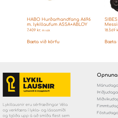
HABO Hurðarhandfang A696
SIBES
m. lykillaufum ASSA+ABLOY
Messi
náttú
7.409
kr.
18.569
k
m vsk
Bæta við körfu
Bæta 
Opnuna
Mánudaga fr
Þriðjudaga f
Miðvikudaga
Lykillausnir eru sérfræðingar Véla
Fimmtudaga 
og verkfæra í lykla- og lásasmíði
Föstudagar 
og bjóða upp á að smíða flest sem