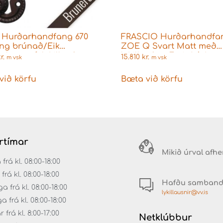
 Hurðarhandfang 670
FRASCIO Hurðarhandfa
ng brúnað/Eik
ZOE Q Svart Matt með
ruleg með lykillaufum
lykillaufum Fyrir Þýskar
r.
15.810
kr.
m vsk
m vsk
læsingar
við körfu
Bæta við körfu
rtímar
Mikið úrval afh
á kl. 08:00-18:00
rá kl. 08:00-18:00
Hafðu samban
 frá kl. 08:00-18:00
lykillausnir@vv.is
frá kl. 08:00-18:00
frá kl. 8:00-17:00
Netklúbbur