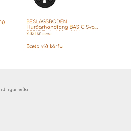
ng
BESLAGSBODEN
Hurðarhandfang BASIC Svart
BB727 Fyrir ASSA+2014 –
2.821
kr.
m vsk
Bæta við körfu
endingarleiða
d