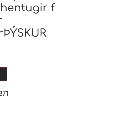
hentugir f
r
rÞÝSKUR
u
871