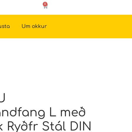
0
usta
Um okkur
U
ndfang L með
k Ryðfr Stál DIN