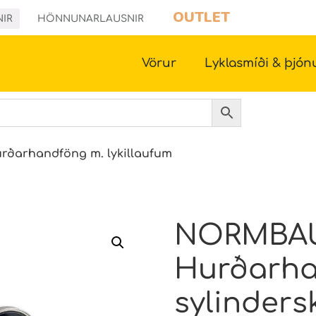
OUTLET
NIR
HÖNNUNARLAUSNIR
Vörur
Lyklasmíði & þjón
rðarhandföng m. lykillaufum
NORMBA
Hurðarha
sylinders