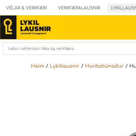
VÉLAR & VERKFÆRI
VERKFÆRALAUSNIR
LYKILLAUS
Heim
/
Lykillausnir
/
Hurðabúnaður
/ Hu