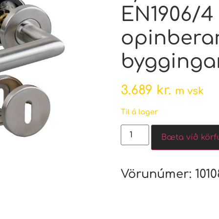
EN1906/4 
opinbera
bygginga
3.689
kr.
m vsk
Til á lager
Bæta við körf
Vörunúmer:
1010