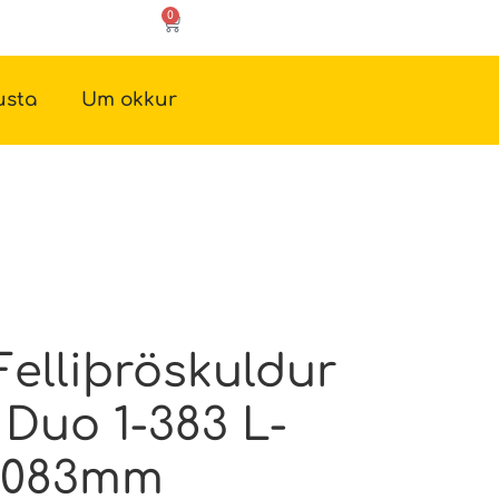
0
usta
Um okkur
elliþröskuldur
 Duo 1-383 L-
 1083mm