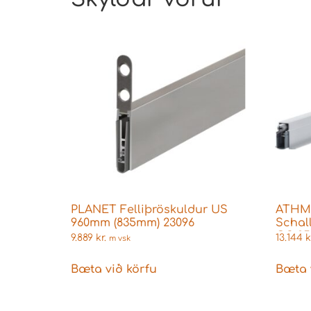
PLANET Felliþröskuldur US
ATHME
960mm (835mm) 23096
Schall
OS 9
9.889
kr.
13.144
k
m vsk
Bæta við körfu
Bæta 