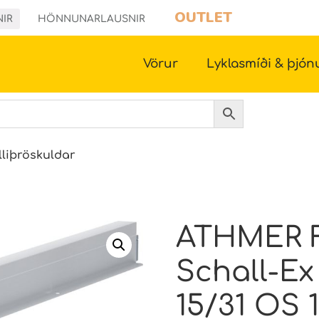
OUTLET
NIR
HÖNNUNARLAUSNIR
Vörur
Lyklasmíði & þjón
lliþröskuldar
ATHMER F
Schall-Ex
15/31 OS