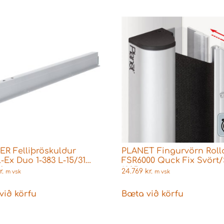
R Felliþröskuldur
PLANET Fingurvörn Roll
-Ex Duo 1-383 L-15/31
FSR6000 Quck Fix Svört/
58mm
1925cm
r.
24.769
kr.
m vsk
m vsk
við körfu
Bæta við körfu