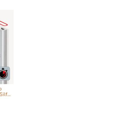
o
Silfur