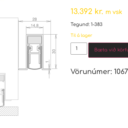
13.392
kr.
m vsk
Tegund: 1-383
Til á lager
Bæta við körf
Vörunúmer:
106