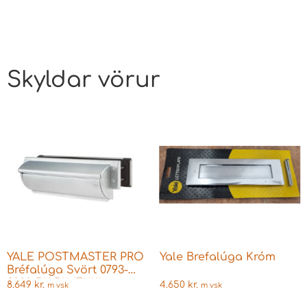
Skyldar vörur
YALE POSTMASTER PRO
Yale Brefalúga Króm
Bréfalúga Svört 0793-
3000-BK-BK (EKKI
8.649
kr.
4.650
kr.
m vsk
m vsk
RÉTTUR LITUR Á MYND)