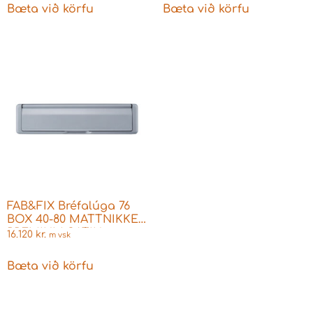
Bæta við körfu
Bæta við körfu
FAB&FIX Bréfalúga 76
BOX 40-80 MATTNIKKEL
PREMIUM SATIN
16.120
kr.
m vsk
Bæta við körfu