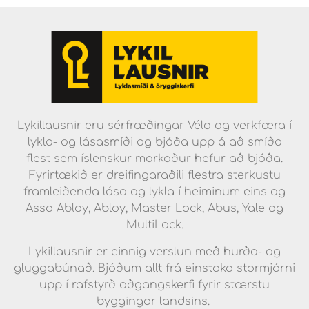
Lykillausnir eru sérfræðingar Véla og verkfæra í
lykla- og lásasmíði og bjóða upp á að smíða
flest sem íslenskur markaður hefur að bjóða.
Fyrirtækið er dreifingaraðili flestra sterkustu
framleiðenda lása og lykla í heiminum eins og
Assa Abloy, Abloy, Master Lock, Abus, Yale og
MultiLock.
Lykillausnir er einnig verslun með hurða- og
gluggabúnað. Bjóðum allt frá einstaka stormjárni
upp í rafstyrð aðgangskerfi fyrir stærstu
byggingar landsins.