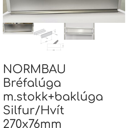
NORMBAU
Bréfalúga
m.stokk+baklúga
Silfur/Hvít
270x76mm