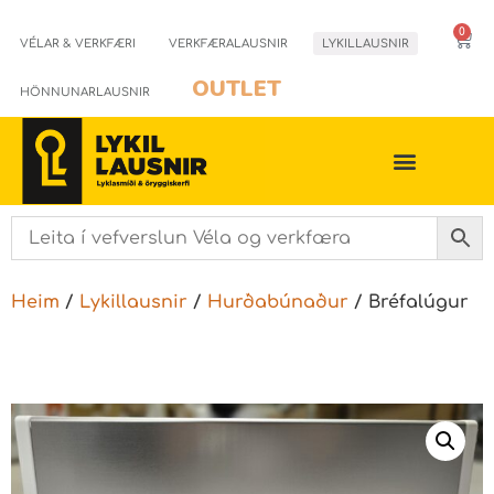
0
VÉLAR & VERKFÆRI
VERKFÆRALAUSNIR
LYKILLAUSNIR
OUTLET
HÖNNUNARLAUSNIR
Heim
/
Lykillausnir
/
Hurðabúnaður
/ Bréfalúgur