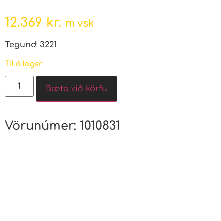
12.369
kr.
m vsk
Tegund: 3221
Til á lager
Bæta við körfu
Vörunúmer:
1010831