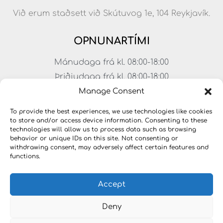
Við erum staðsett við Skútuvog 1e, 104 Reykjavík.
OPNUNARTÍMI
Mánudaga frá kl. 08:00-18:00
Þriðjudaga frá kl. 08:00-18:00
Miðvikudaga frá kl. 08:00-18:00
Manage Consent
Fimmtudaga frá kl. 08:00-18:00
To provide the best experiences, we use technologies like cookies
Föstudaga frá kl. 08:00-17:00
to store and/or access device information. Consenting to these
technologies will allow us to process data such as browsing
Laugardagar frá kl. 11:00-15:00
behavior or unique IDs on this site. Not consenting or
withdrawing consent, may adversely affect certain features and
functions.
Accept
Deny