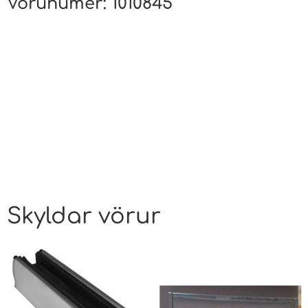
Vörunúmer:
1010845
Skyldar vörur