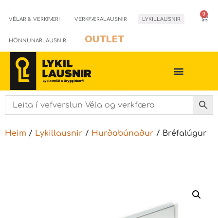
0
VÉLAR & VERKFÆRI
VERKFÆRALAUSNIR
LYKILLAUSNIR
OUTLET
HÖNNUNARLAUSNIR
Heim
/
Lykillausnir
/
Hurðabúnaður
/ Bréfalúgur