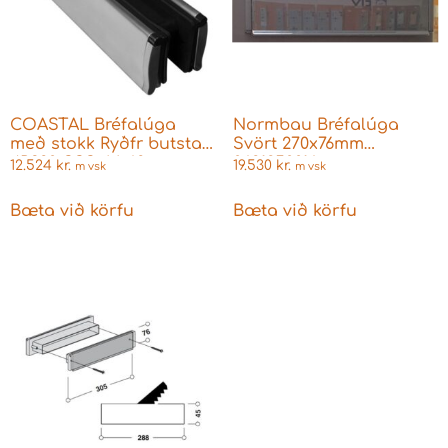
COASTAL Bréfalúga
Normbau Bréfalúga
með stokk Ryðfr butstað
Svört 270x76mm
JR380-SSS 44-68mm
0621250016
12.524
kr.
19.530
kr.
m vsk
m vsk
hurðarþykkt 300x73mm
Bæta við körfu
Bæta við körfu