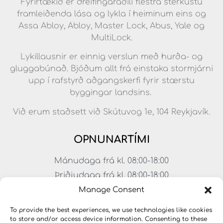
Fyrirtækið er dreifingaraðili flestra sterkustu
framleiðenda lása og lykla í heiminum eins og
Assa Abloy, Abloy, Master Lock, Abus, Yale og
MultiLock.
Lykillausnir er einnig verslun með hurða- og
gluggabúnað. Bjóðum allt frá einstaka stormjárni
upp í rafstyrð aðgangskerfi fyrir stærstu
byggingar landsins.
Við erum staðsett við Skútuvog 1e, 104 Reykjavík.
OPNUNARTÍMI
Mánudaga frá kl. 08:00-18:00
Þriðjudaga frá kl. 08:00-18:00
Miðvikudaga frá kl. 08:00-18:00
Manage Consent
Fimmtudaga frá kl. 08:00-18:00
To provide the best experiences, we use technologies like cookies
Föstudaga frá kl. 08:00-17:00
to store and/or access device information. Consenting to these