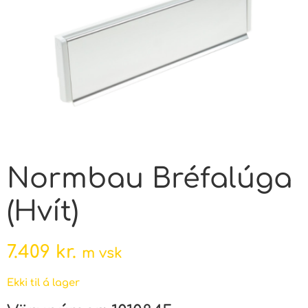
Normbau Bréfalúga
(Hvít)
7.409
kr.
m vsk
Ekki til á lager