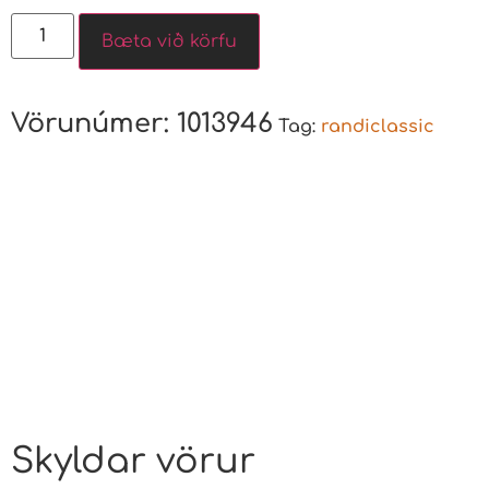
Bæta við körfu
Vörunúmer:
1013946
Tag:
randiclassic
Skyldar vörur