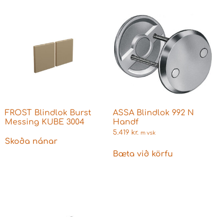
FROST Blindlok Burst
ASSA Blindlok 992 N
Messing KUBE 3004
Handf
5.419
kr.
m vsk
Skoða nánar
Bæta við körfu