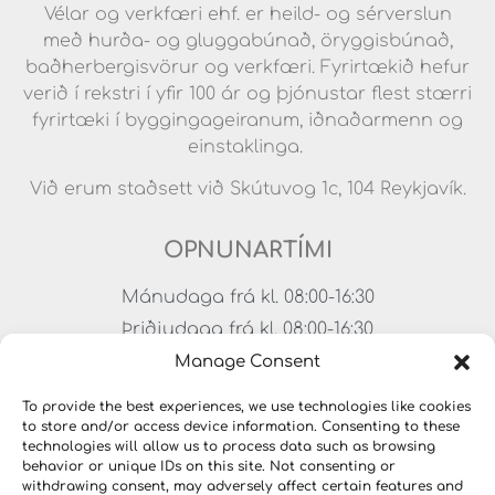
Vélar og verkfæri ehf. er heild- og sérverslun
með hurða- og gluggabúnað, öryggisbúnað,
baðherbergisvörur og verkfæri. Fyrirtækið hefur
verið í rekstri í yfir 100 ár og þjónustar flest stærri
fyrirtæki í byggingageiranum, iðnaðarmenn og
einstaklinga.
Við erum staðsett við Skútuvog 1c, 104 Reykjavík.
OPNUNARTÍMI
Mánudaga frá kl. 08:00-16:30
Þriðjudaga frá kl. 08:00-16:30
Miðvikudaga frá kl. 08:00-16:30
Manage Consent
Fimmtudaga frá kl. 08:00-16:30
To provide the best experiences, we use technologies like cookies
Föstudaga frá kl. 08:00-15:00
to store and/or access device information. Consenting to these
technologies will allow us to process data such as browsing
Lokað um helgar
behavior or unique IDs on this site. Not consenting or
withdrawing consent, may adversely affect certain features and