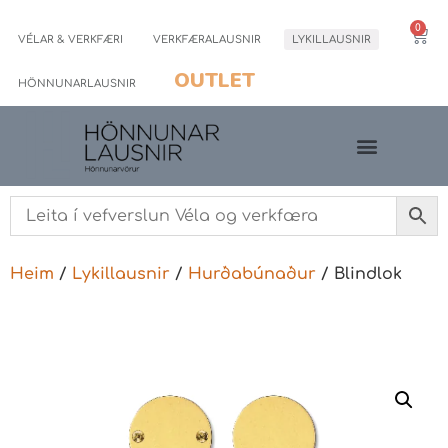
0
VÉLAR & VERKFÆRI
VERKFÆRALAUSNIR
LYKILLAUSNIR
OUTLET
HÖNNUNARLAUSNIR
Heim
/
Lykillausnir
/
Hurðabúnaður
/ Blindlok