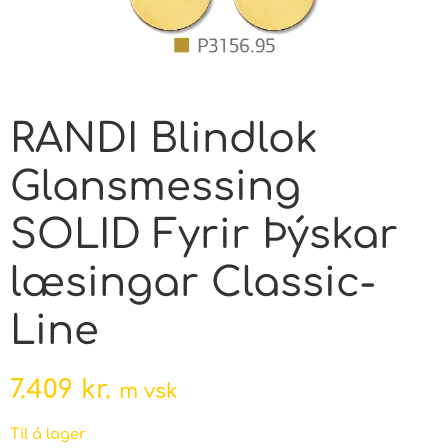
RANDI Blindlok
Glansmessing
SOLID Fyrir Þýskar
læsingar Classic-
Line
7.409
kr.
m vsk
Til á lager