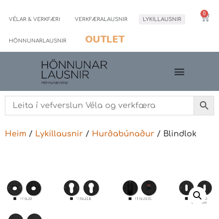
0
VÉLAR & VERKFÆRI
VERKFÆRALAUSNIR
LYKILLAUSNIR
OUTLET
HÖNNUNARLAUSNIR
Heim
/
Lykillausnir
/
Hurðabúnaður
/ Blindlok