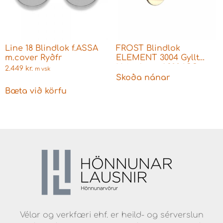
Line 18 Blindlok f.ASSA
FROST Blindlok
m.cover Ryðfr
ELEMENT 3004 Gyllt
Hringlaga A3004GO
2.449
kr.
m vsk
Skoða nánar
Bæta við körfu
Vélar og verkfæri ehf. er heild- og sérverslun