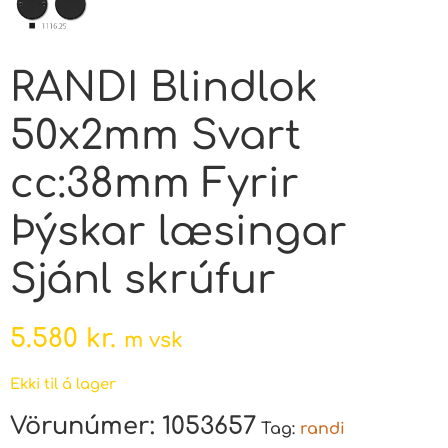
RANDI Blindlok
50x2mm Svart
cc:38mm Fyrir
Þýskar læsingar
Sjánl skrúfur
5.580
kr.
m vsk
Ekki til á lager
Vörunúmer:
1053657
Tag:
randi