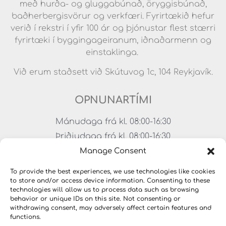
með hurða- og gluggabúnað, öryggisbúnað,
baðherbergisvörur og verkfæri. Fyrirtækið hefur
verið í rekstri í yfir 100 ár og þjónustar flest stærri
fyrirtæki í byggingageiranum, iðnaðarmenn og
einstaklinga.
Við erum staðsett við Skútuvog 1c, 104 Reykjavík.
OPNUNARTÍMI
Mánudaga frá kl. 08:00-16:30
Þriðjudaga frá kl. 08:00-16:30
Miðvikudaga frá kl. 08:00-16:30
Manage Consent
Fimmtudaga frá kl. 08:00-16:30
To provide the best experiences, we use technologies like cookies
Föstudaga frá kl. 08:00-15:00
to store and/or access device information. Consenting to these
technologies will allow us to process data such as browsing
Lokað um helgar
behavior or unique IDs on this site. Not consenting or
withdrawing consent, may adversely affect certain features and
functions.